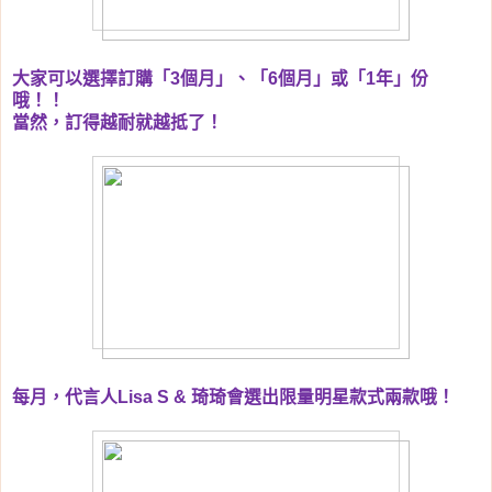
大家可以選擇訂購「
3
個月」、「
6
個月」或「
1
年」份
哦！！
當然，訂得越耐就越抵了！
每月，代言人
Lisa S &
琦琦會選出限量明星款式兩款哦！