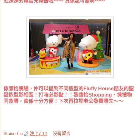
虹妹妹的電話充電器啦～～ 真係超可愛啊～～
係康怡廣場，仲可以搵到不同造型的Fluffy House朋友的聖
誕造型影相區！打咭必影點！！黎康怡Shopping、揀禮物
同食嘢，真係十分方便！下次再拉埋老公黎買嘢先～～
Staice Liu
於
晚上7:12
沒有留言: