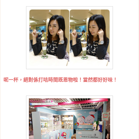
呢一杯，絕對係打咭時間既恩物啦！當然都好好味！