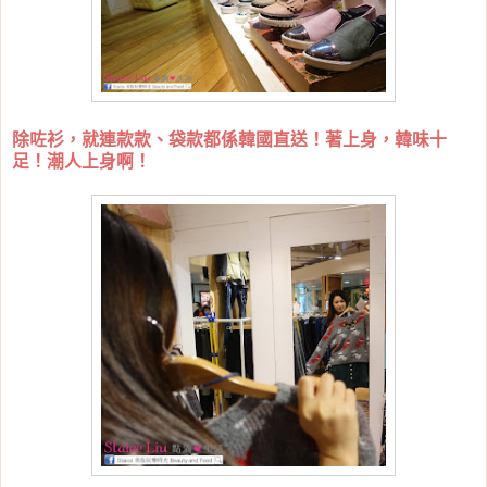
除咗衫，就連款款、袋款都係韓國直送！著上身，韓味十
足！潮人上身啊！