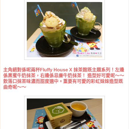
主角絕對係呢兩杯Fluffy House X 抹茶館既主題系列！左邊
係黑蜜牛奶抹茶，右邊係忌廉牛奶抹茶！ 造型好可愛呢～～
飲落口抹茶味濃而甜度適中。重要有可愛的彩虹妹妹造型既
曲奇呢～～