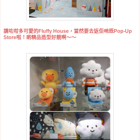
講咗咁多可愛的Fluffy House，當然要去返佢哋既Pop-Up
Store啦！啲精品造型好靚啊～～