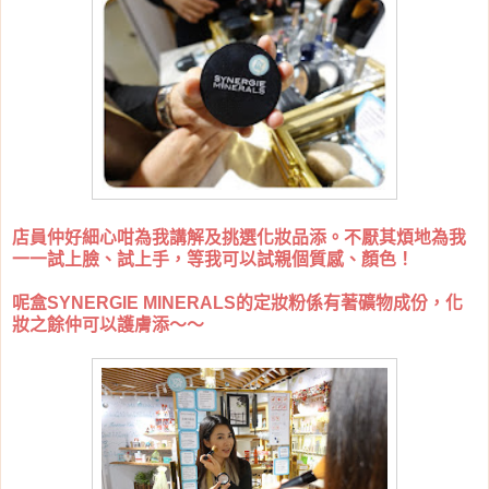
店員仲好細心咁為我講解及挑選化妝品添。不厭其煩地為我
一一試上臉、試上手，等我可以試親個質感、顏色！
呢盒SYNERGIE MINERALS的定妝粉係有著礦物成份，化
妝之餘仲可以護膚添～～