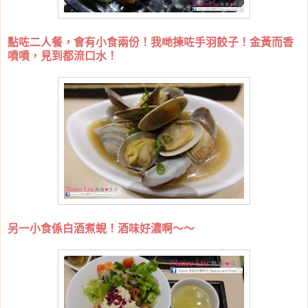
點咗二人餐，會有小食兩份！我哋揀咗手羽餃子！金黃而香
噴噴，見到都流口水！
另一小食係白酒煮蜆！酒味好濃啊～～