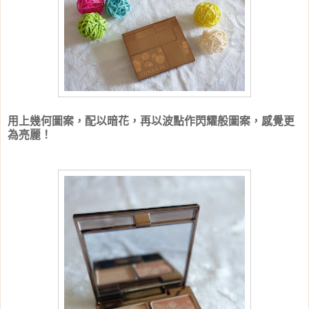
用上幾何圖案，配以暗花，再以波點作閃耀般圖案，感覺更
為亮麗！