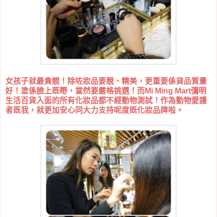
女孩子就最貪靚！除咗妝品要靚、精美，更重要係貨品質量
好！塗係臉上既嘢，當然要嚴格挑選！而Mi Ming Mart彌明
生活百貨入面的所有化妝品都不經動物測試！作為動物愛護
者既我，就更加安心同大力支持呢度既化妝品牌啦。