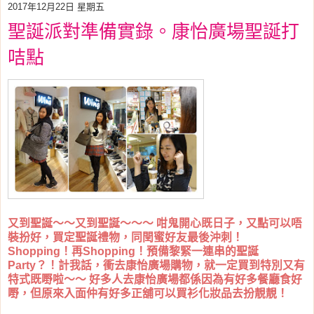
2017年12月22日 星期五
聖誕派對準備實錄。康怡廣場聖誕打
咭點
又到聖誕～～又到聖誕～～～ 咁鬼開心既日子，又點可以唔
裝扮好，買定聖誕禮物，同閏蜜好友最後沖刺！
Shopping！再Shopping！預備黎緊一連串的聖誕
Party？！計我話，衝去康怡廣場購物，就一定買到特別又有
特式既嘢啦～～ 好多人去康怡廣場都係因為有好多餐廳食好
嘢，但原來入面仲有好多正舖可以買衫化妝品去扮靚靚！