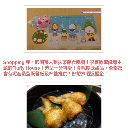
Shopping 完，跟閏蜜去到抹茶館食晚餐！很喜歡聖誕節主
題的Fluffy House！造型十分可愛！食呢度既甜品，全部都
會有呢套造型既餐紙及杯墊推供！好想拎晒返屋企！