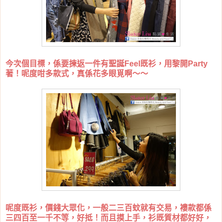
今次個目標，係要揀返一件有聖誕Feel既衫，用黎開Party
著！呢度咁多款式，真係花多眼覓啊～～
呢度既衫，價錢大眾化，一般二三百蚊就有交易，褸款都係
三四百至一千不等，好抵！而且摸上手，衫既質材都好好，