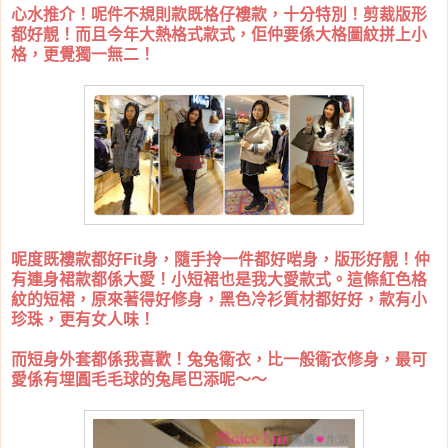
心水推介！呢件不規則款既格仔褸款，十分特別！剪裁版形
都好靚！而且今年大熱格式款式，佢仲要係大格圖紋拼上小
格，更覺獨一無二！
呢度既褸款都好Fit身，隨手拎一件都好啱身，版形好靚！仲
有連身裙款都係大愛！小短裙也是我大愛款式。這條紅色格
紋的短裙，原來著得好修身，黑色冷衫質材都好好，款有小
珍珠，更有女人味！
而短身外套都係我喜歡！兔兔衛衣，比一般衛衣修身，最可
愛係有埋圓毛毛球的兔尾巴添呢～～