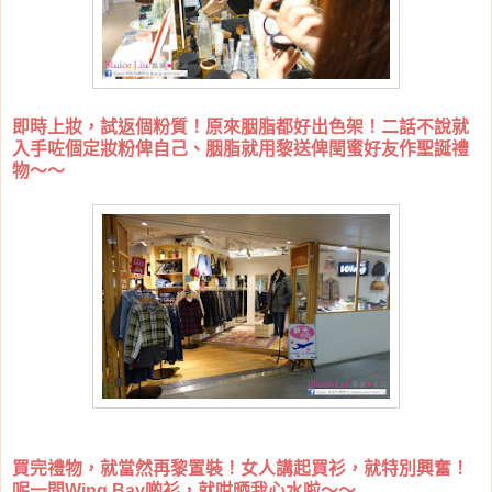
即時上妝，試返個粉質！原來胭脂都好出色架！二話不說就
入手咗個定妝粉俾自己、胭脂就用黎送俾閏蜜好友作聖誕禮
物～～
買完禮物，就當然再黎置裝！女人講起買衫，就特別興奮！
呢一間Wing Bay啲衫，就咁晒我心水啦～～