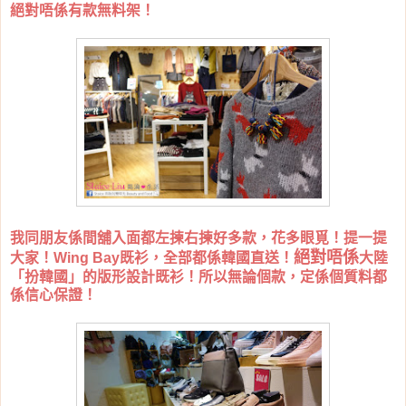
絕對唔係有款無料架！
我同朋友係間舖入面都左揀右揀好多款，花多眼覓！提一提
絕對唔係
大家！Wing Bay既衫，全部都係韓國直送！
大陸
「扮韓國」的版形設計既衫！所以無論個款，定係個質料都
係信心保證！