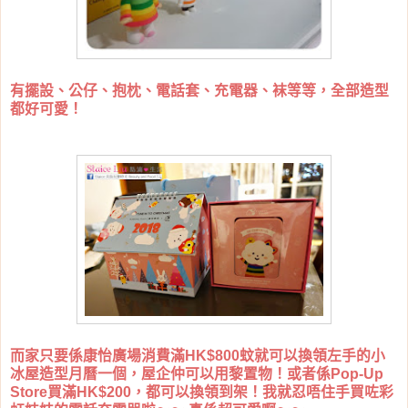
有擺設、公仔、抱枕、電話套、充電器、袜等等，全部造型
都好可愛！
而家只要係康怡廣場消費滿HK$800蚊就可以換領左手的小
冰屋造型月曆一個，屋企仲可以用黎置物！或者係Pop-Up
Store買滿HK$200，都可以換領到架！我就忍唔住手買咗彩