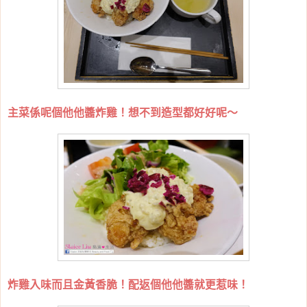
主菜係呢個他他醬炸雞！想不到造型都好好呢～
炸雞入味而且金黃香脆！配返個他他醬就更惹味！