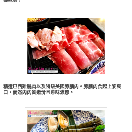
樣味美！
精選巴西雞腿肉以及特級美國豚腩肉。
豚腩肉食起上黎爽
口，而然肉肉質嫩滑且雞味濃郁。