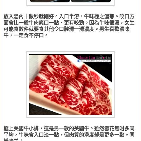
放入湯內十數秒就剛好。入口半溶，牛味極之濃郁。咬口方
面會比一般牛肉爽口一點、更有咬勁。因為牛味很濃，女生
可能食數件就要食其他令口腔清一清濃度。男生喜歡濃味
牛，一定食不停口。
極上美國牛小排，這是另一款的美國牛。雖然雪花無咁多同
平均，牛味會入口淡一點，但肉質的滑度却是更多一點。同