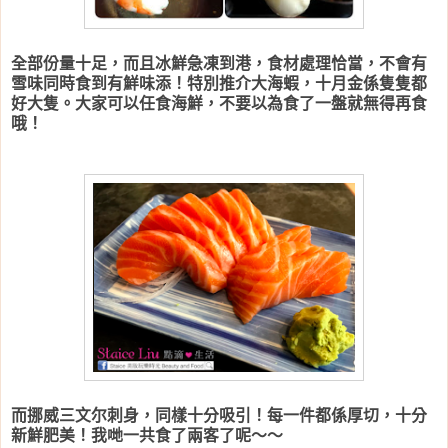
全部份量十足，而且冰鮮急凍到港，食材處理恰當，不會有
雪味同時食到有鮮味添！特別推介大海蝦，十月金係隻隻都
好大隻。大家可以任食海鮮，不要以為食了一盤就無得再食
哦！
而挪威三文尔刺身，同樣十分吸引！每一件都係厚切，十分
新鮮肥美！我哋一共食了兩客了呢～～