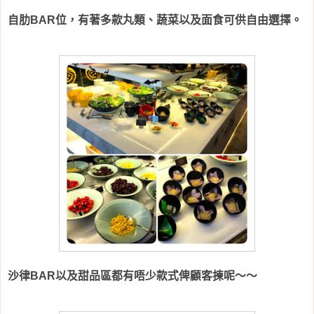
自肋BAR位，有著多款丸類、蔬菜以及面食可供自由選擇。
沙律BAR以及甜品區都有唔少款式俾顧客揀呢～～