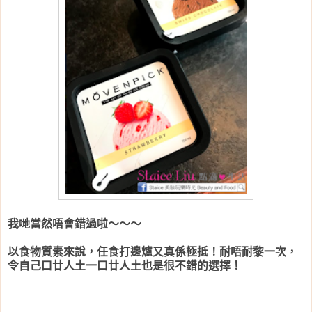
我哋當然唔會錯過啦～～～
以食物質素來說，任食打邊爐又真係極抵！耐唔耐黎一次，
令自己口廿人土一口廿人土也是很不錯的選擇！