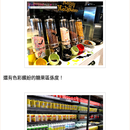
還有色彩繽紛的糖果區係度！