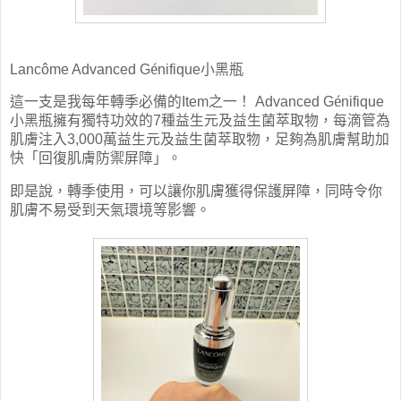
é
小黑瓶
Lancôme Advanced G
nifique
這一支是我每年轉季必備的
之一！
é
Item
Advanced G
nifique
小黑瓶擁有獨特功效的
種益生元及益生菌萃取物，每滴管為
7
肌膚注入
萬益生元及益生菌萃取物，足夠為肌膚幫助加
3,000
快「回復肌膚防禦屏障」。
即是說，轉季使用，可以讓你肌膚獲得保護屏障，同時令你
肌膚不易受到天氣環境等影響。