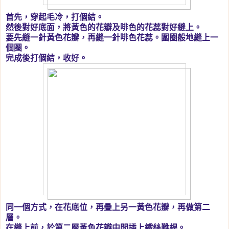
首先，穿起毛冷，打個結。
然後對好底面，將黃色的花瓣及啡色的花蕊對好縫上。
要先縫一針黃色花瓣，再縫一針啡色花蕊。圍圈般地縫上一
個圈。
完成後打個結，收好。
同一個方式，在花底位，再疊上另一黃色花瓣，再做第二
層。
在縫上前，於第二層黃色花瓣中間插上鐵絲難桿。