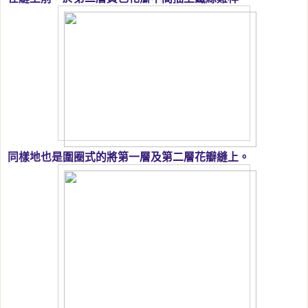
同樣地也是圍圈式的將第一層及第二層花瓣縫上。