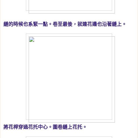
縫的時候也系緊一點。卷至最後，就連花邊也沿著縫上。
將花桿穿過花托中心。圍卷縫上花托。