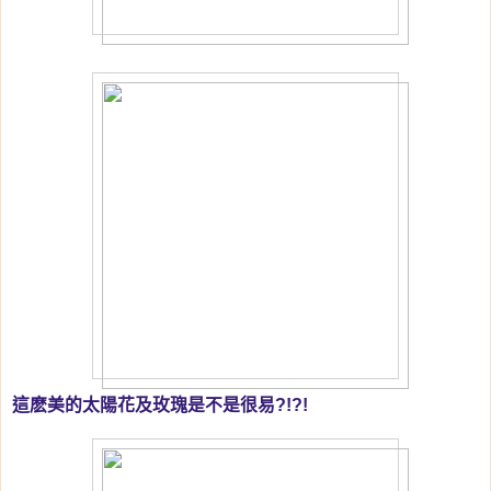
這麽美的太陽花及玫瑰是不是很易?!?!