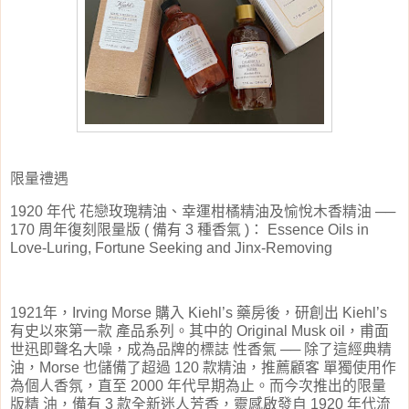
限量禮
遇
1920
年代
花戀玫瑰精油、幸運柑橘精油及愉悅木香精油
──
170
周年復刻限量版
(
備有
3
種香氣
)
：
Essence Oils in
Love-Luring, Fortune Seeking and Jinx-Removing
1921
年，
Irving Morse
購入
Kiehl’s
藥房後，研創出
Kiehl’s
有史以來第一款
產品系列。其中的
Original Musk oil
，甫面
世迅即聲名大噪，成為品牌的標誌
性香氣
──
除了這經典精
油，
Morse
也儲備了超過
120
款精油，推薦顧客
單獨使用作
為個人香氛，直至
2000
年代早期為止。而今次推出的限量
版精
油，備有
3
款全新迷人芳香，靈感啟發自
1920
年代流