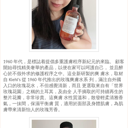
年代，是標誌着提倡多重護膚程序新紀元的來臨。
顧客
1960
開始尋找精美奢華的產品，以便在家可以呵護自己，
並且醉
心於不假外求的修護程序之中。這全新研製的爽
膚水，取材
自
從
年代推出的玫瑰爽膚水系
列，滿注自外國
Kiehl’s
1960
入口的玫塊花水，不但感覺清新，而且
更選取來自有「世界
玫瑰花園」之稱的土耳其，及由全
人手摘取的可持續再生的
整片花瓣，非常珍貴。這爽膚
水性質溫和，散發輕柔清雅香
氣，一抺間，保濕平衡膚
質，適用於面部及身體肌膚，為肌
膚帶來清新怡人的玫瑰芳香
。