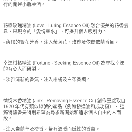
行的開運小瓶藥酒
。
花戀玫瑰精油
(Love - Luring Essence Oil)
融合優美的花香氣
息，是現今的「愛情藥水」，可提升個人吸引力。
-
馥郁的繁花芳香，注入茉莉花、玫瑰及依蘭依蘭香氣。
幸運柑橘精油
(Fortune - Seeking Essence Oil)
為尋找幸運
的有心人而研製。
-
淡雅清新的香氣，注入柑橘及白茶香調。
愉悅木香精油
(Jinx - Removing Essence Oil)
創作靈感取自
1920
年代有類似綽號的產品（例如發達油和成功粉），
這
獨特馥香是特別希望為尋求新開始和追求個人自由的人而
設。
-
注入岩蘭草及檀香，帶有溫暖而感性的香薰
。