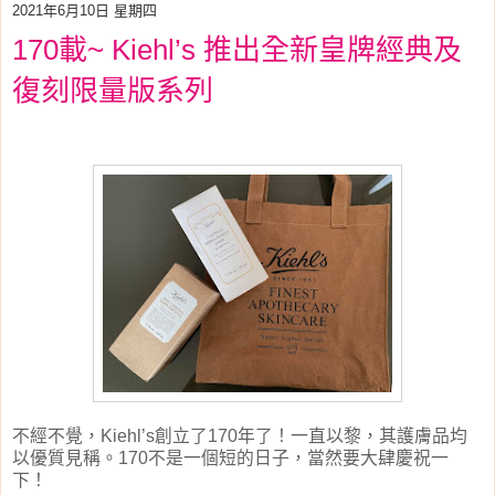
2021年6月10日 星期四
170載~ Kiehl’s 推出全新皇牌經典及
復刻限量版系列
不經不覺，
Kiehl’s
創立了
170
年了！一直以黎，其護膚品均
以優質見稱。
170
不是一個短的日子，當然要大肆慶祝一
下！