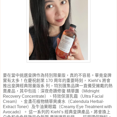
要在當中挑選皇牌作為特別限量版，真的不容易。畢竟皇牌
實有太多！
在慶祝創業
170
周年的重要時刻，
Kiehl’s
將會
推出皇牌經典限量版系
列，特別匯集品牌一直備受擁戴的熱
賣產品，其中包括：深夜奇蹟修復
精華露（
Midnight
Recovery Concentrate
）、特效保濕乳霜（
Ultra Facial
Cream
）、金盞花植物精華爽膚水（
Calendula Herbal-
Extract Toner
）及牛油果眼霜（
Creamy Eye Treatment with
Avocado
）。
這一系列的
Kiehl’s
經典皇牌產品，將會換上