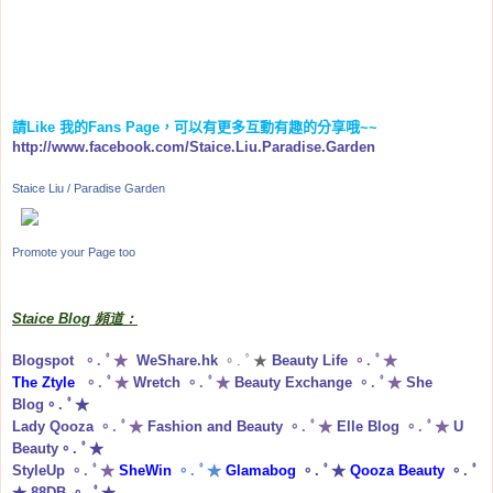
請
Like
我的
Fans Page
，可以有更多互動有趣的分享哦
~~
http://www.facebook.com/Staice.Liu.Paradise.Garden
Staice Liu / Paradise Garden
Promote your Page too
Staice Blog 頻道：
Blogspot
。. ﾟ★
WeShare.hk
。. ﾟ★
Beauty Life
。. ﾟ★
The Ztyle
。. ﾟ★
Wretch
。. ﾟ★
Beauty Exchange
。. ﾟ★
She
Blog
。. ﾟ★
Lady Qooza
。. ﾟ★
Fashion and Beauty
。. ﾟ★
Elle Blog
。. ﾟ★
U
Beauty
。. ﾟ★
StyleUp
。. ﾟ★
SheWin
。. ﾟ★
Glamabog
。. ﾟ★
Qooza Beauty
。. ﾟ
★
88DB
。. ﾟ★