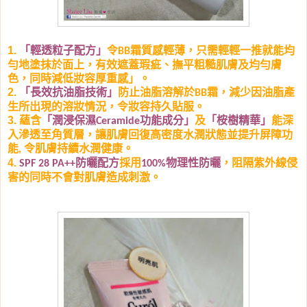
1.
「
輕透粒子配方
」
令
霜質感輕薄，只需輕輕一推就能均
BB
勻地塗抹於面上，有效遮蓋瑕疵、撫平粗糙肌膚及均勻膚
色，同時減低妝容厚重感」。
2.
「長效抗油脂技術」
防止油脂溶解於
霜，減少因油脂產
BB
生所出現的溶妝情況，令妝容持久貼服
。
3.
蘊含
「潤浸保濕
功能成分
」
及
「桉樹精華」
能深
Ceramide
入滲透至角質層，讓肌膚回復高密度水潤狀態並提升屏障功
能
令肌膚持續水潤健康。
,
4.
防曬配方
採用
物理性防曬
，阻隔紫外線侵
SPF 28 PA++
100%
害的同時不會對肌膚造成刺激
。