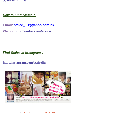
How to Find Staice：
Email:
staice_liu@yahoo.com.hk
Weibo:
http://weibo.com/staice
Find Staice at Instagram：
http://instagram.com/staiceliu