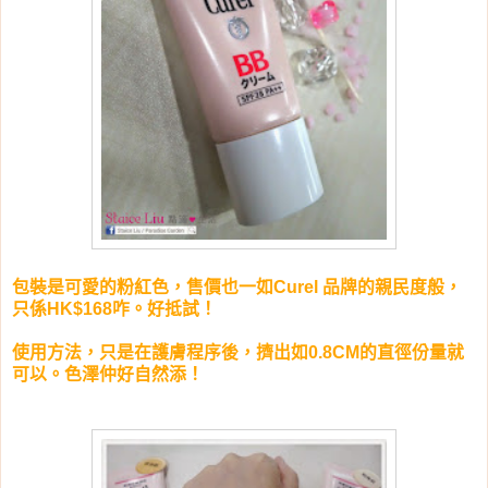
包裝是可愛的粉紅色，售價也一如Curel 品牌的親民度般，
只係HK$168咋。好抵試！
使用方法，只是在護膚程序後，擠出如0.8CM的直徑份量就
可以。色澤仲好自然添！