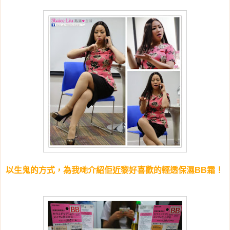
以生鬼的方式，為我哋介紹佢近黎好喜歡的輕透保濕BB霜！