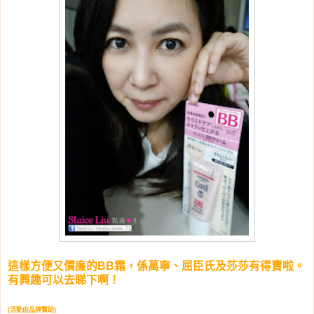
這樣方便又價廉的BB霜，係萬寧、屈臣氏及莎莎有得賣啦。
有興趣可以去睇下啊！
(活動由品牌贊助)