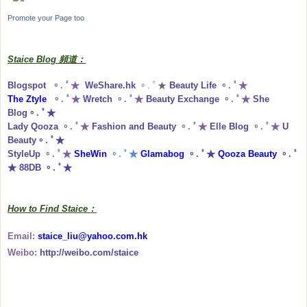
Promote your Page too
Staice Blog 頻道：
Blogspot
。. ﾟ★
WeShare.hk
。. ﾟ★
Beauty Life
。. ﾟ★
The Ztyle
。. ﾟ★
Wretch
。. ﾟ★
Beauty Exchange
。. ﾟ★
She
Blog
。. ﾟ★
Lady Qooza
。. ﾟ★
Fashion and Beauty
。. ﾟ★
Elle Blog
。. ﾟ★
U
Beauty
。. ﾟ★
StyleUp
。. ﾟ★
SheWin
。. ﾟ★
Glamabog
。. ﾟ★
Qooza Beauty
。. ﾟ
★
88DB
。. ﾟ★
How to Find Staice：
Email:
staice_liu@yahoo.com.hk
Weibo:
http://weibo.com/staice