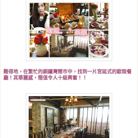
難得地，在繁忙的銅鑼灣鬧巿中，找到一片宮延式的歐陸餐
廳！其華麗感，簡值令人十級興奮！！