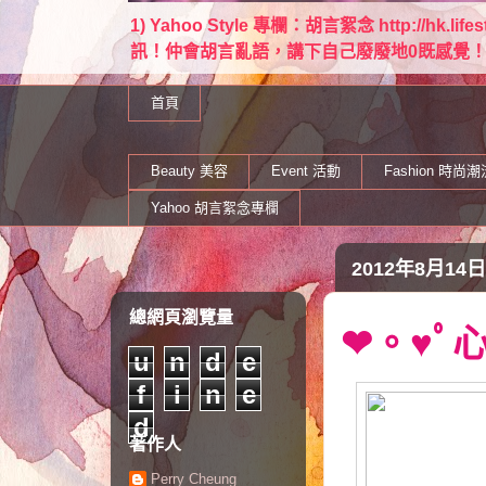
1) Yahoo Style 專欄：胡言絮念 http://hk.lif
訊！仲會胡言亂語，講下自己廢廢地0既感覺！ Email：
首頁
Beauty 美容
Event 活動
Fashion 時尚潮
Yahoo 胡言絮念專欄
2012年8月14
總網頁瀏覽量
❤。♥ﾟ
u
n
d
e
f
i
n
e
d
著作人
Perry Cheung