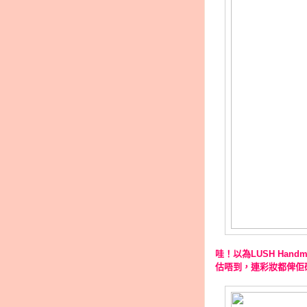
哇！以為
LUSH Handma
估唔到，連彩妝都俾佢