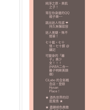
純淨之原、美肌
之子！
常在你身邊的QQ
親子樂~~
跳出迷人性感 ❤
持久無懈妝容
迷人美睫，殊不
簡單！
七十載。七十
情。七十饌 @
鏞記
可變身的「離
子」美少
女！！！
(HABA二合一
離子明眸美顏
器)
CiLabo 的全新概
念店，登錄
Hysan
Place！
★ 酒色世界的印
度風情 ★
★ 盡顯絕色典雅