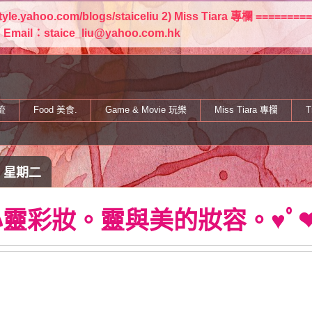
estyle.yahoo.com/blogs/staiceliu 2) Miss Tiara 專欄 
staice_liu@yahoo.com.hk
流
Food 美食.
Game & Movie 玩樂
Miss Tiara 專欄
T
日 星期二
心靈彩妝。靈與美的妝容。♥ﾟ