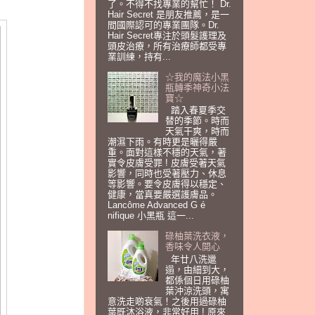
了。不得不找專業的幫忙！ Dr.
Hair Secret 是朋友推薦，是一
間國際認可的專業團隊。Dr.
Hair Secret專注於頭髮護理及
頭皮治療，所有治療師都受專
業訓練，持有...
☆我的魔法小黑
瓶轉季神奇小法
寶☆
踏入春夏季交
替的季節。時而
天氣干爽，時而
潮濕下雨。有時更是曬得嚴
重。面對這樣不穩的天氣，著
實令皮膚受罪 ! 皮膚受著天氣
影響，同時也受著壓力、休息
等影響。要令皮膚得以穩定、
健康，當真要嚴選護膚品。
Lancôme Advanced G é
nifique 小黑瓶 這一...
碌柚葉洗衣液，
香味令人開心
年廿八洗邋
遢，由細到大，
都係個日用碌柚
葉沖涼洗頭，寓
意洗走啲衰氣！之後用過碌柚
葉既沐浴液，非常好用 ! 原來