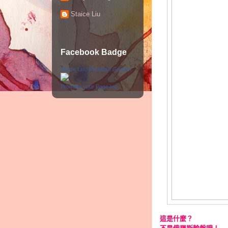
Staice Liu
Facebook Badge
Staice Liu / Paradise Garden
Promote your Page too
這是什麼？
不是俄羅斯輪盤哦！