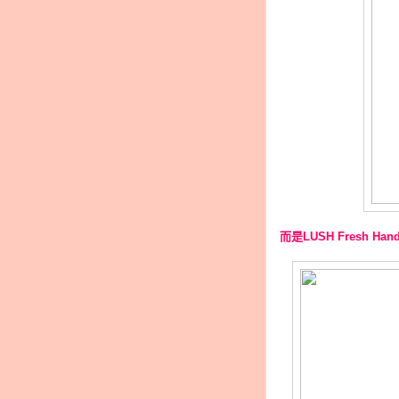
而是
LUSH Fresh Han