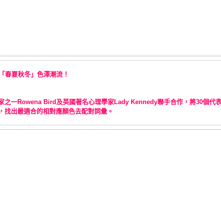
「春夏秋冬」色澤潮流！
家之一
及英國著名心理學家
聯手合作，將
個代
Rowena Bird
Lady Kennedy
30
，找出最適合的相對應顏色去配對詞彙。