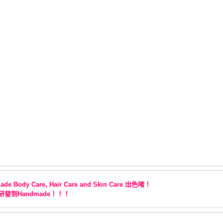
出色啫！
de Body Care, Hair Care and Skin Care
研發到
！！！
Handmade