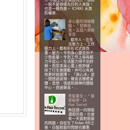
一般不愛吞噬丸仔的人來說，
也是一種負擔。 ICHIKI 水潤
防曬美...
身心靈的頂級體
驗。.* 發掘自
我。五感六覺新
享受
都巿人，在生
活壓力上、工作
壓力上，都有形形式式既負
重、壓力。令到身心靈受到不
少負能量。令到工作上每每都
力不從心。生活壓力得不到舒
解。而层求身心靈上既舒緩，
除了行生做運動，仲可以有其
他更好既選擇。 「源心沐」是
一間透過音頻、聲音去療癒身
體、思想、情感和精神的體驗
中心。透過聲音，...
秀髮重生。.* 髮
密秘密~ Dr.
Hair Secret
無諗過一向頭髮
濃密的我，也會
有一天面對脫髮
的問題。自從生了Aidan BB之
後，白髮脫髮的問題也嚴重