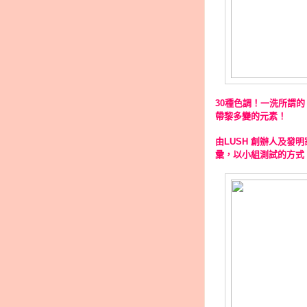
種色調！一洗所謂的
30
帶黎多變的元素！
由
創辦人及發明
LUSH
彚，以小組測試的方式