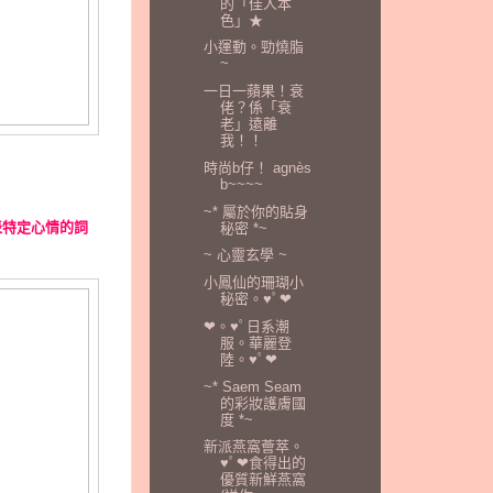
的「佳人本
色」★
小運動。勁燒脂
~
一日一蘋果！衰
佬？係「衰
老」遠離
我！！
時尚b仔！ agnès
b~~~~
~* 屬於你的貼身
表特定心情的詞
秘密 *~
~ 心靈玄學 ~
小鳳仙的珊瑚小
秘密。♥ﾟ❤
❤。♥ﾟ日系潮
服。華麗登
陸。♥ﾟ❤
~* Saem Seam
的彩妝護膚國
度 *~
新派燕窩薈萃。
♥ﾟ❤食得出的
優質新鮮燕窩