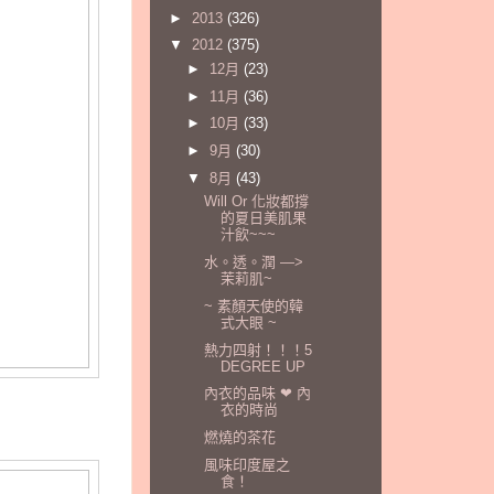
►
2013
(326)
▼
2012
(375)
►
12月
(23)
►
11月
(36)
►
10月
(33)
►
9月
(30)
▼
8月
(43)
Will Or 化妝都撐
的夏日美肌果
汁飲~~~
水。透。潤 —>
茉莉肌~
~ 素顏天使的韓
式大眼 ~
熱力四射！！！5
DEGREE UP
內衣的品味 ❤ 內
衣的時尚
燃燒的茶花
風味印度屋之
食！