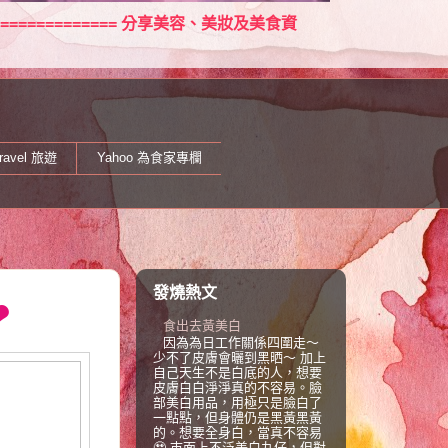
====================== 分享美容、美妝及美食資
ravel 旅遊
Yahoo 為食家專欄
發燒熱文
❤
食出去黃美白
因為為日工作關係四圍走～
少不了皮膚會曬到黑晒～ 加上
自己天生不是白底的人，想要
皮膚白白淨淨真的不容易。臉
部美白用品，用極只是臉白了
一點點，但身體仍是黑黃黑黃
的。想要全身白，當真不容易
🥹 巿面上不泛美白丸仔，但對