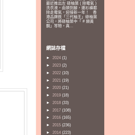
最近推出左 碌柚葉 ( 除霉氣 )
洗衣液，由頭到腳，連衫褲都
除走霉氣，迎接新一年！ 香
港品牌既「三代柚王」碌柚葉
公司，將碌柚葉中「 # 類黃
酮」等物，真...
網誌存檔
►
2024
(1)
►
2023
(2)
►
2022
(10)
►
2021
(19)
►
2020
(21)
►
2019
(18)
►
2018
(33)
►
2017
(108)
►
2016
(165)
►
2015
(236)
►
2014
(223)