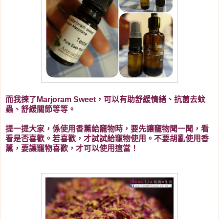
而我揀了Marjoram Sweet，可以有助舒緩情緒、抗菌去蚊
蟲、舒緩關節等等。
提一提大家，係使用
香薰給竉物時，要先讓竉物聞一聞，看
看是否喜歡。若喜歡，才試試給竉物使用。不要胡亂使用
香
薰，要讓竉物喜歡，才可以使用適當！