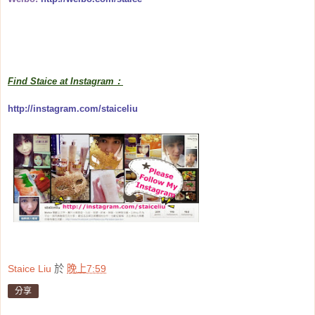
Find Staice at Instagram：
http://instagram.com/staiceliu
Staice Liu
於
晚上7:59
分享