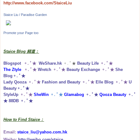
http://www.facebook.com/StaiceLiu
Staice Liu / Paradise Garden
Promote your Page too
Staice Blog 頻道：
Blogspot
。. ﾟ★
WeShare.hk
。. ﾟ★
Beauty Life
。. ﾟ★
The Ztyle
。. ﾟ★
Wretch
。. ﾟ★
Beauty Exchange
。. ﾟ★
She
Blog
。. ﾟ★
Lady Qooza
。. ﾟ★
Fashion and Beauty
。. ﾟ★
Elle Blog
。. ﾟ★
U
Beauty
。. ﾟ★
StyleUp
。. ﾟ★
SheWin
。. ﾟ★
Glamabog
。. ﾟ★
Qooza Beauty
。. ﾟ
★
88DB
。. ﾟ★
How to Find Staice：
Email:
staice_liu@yahoo.com.hk
Weibo:
http://weibo.com/staice