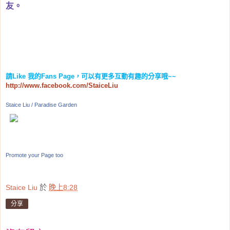
友。
請
Like
我的
Fans Page
，可以有更多互動有趣的分享哦
~~
http://www.facebook.com/StaiceLiu
Staice Liu / Paradise Garden
Promote your Page too
Staice Liu
於
晚上8:28
分享