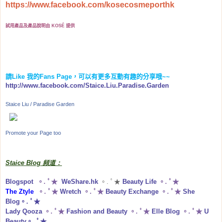
https://www.facebook.com/kosecosmeporthk
試用產品及產品說明由 KOSÉ 提供
請
Like
我的
Fans Page
，可以有更多互動有趣的分享哦
~~
http://www.facebook.com/Staice.Liu.Paradise.Garden
Staice Liu / Paradise Garden
Promote your Page too
Staice Blog 頻道：
Blogspot
。. ﾟ★
WeShare.hk
。. ﾟ★
Beauty Life
。. ﾟ★
The Ztyle
。. ﾟ★
Wretch
。. ﾟ★
Beauty Exchange
。. ﾟ★
She
Blog
。. ﾟ★
Lady Qooza
。. ﾟ★
Fashion and Beauty
。. ﾟ★
Elle Blog
。. ﾟ★
U
Beauty
。. ﾟ★