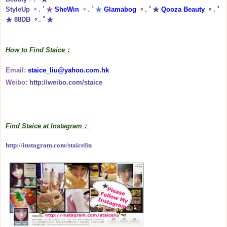
StyleUp
。. ﾟ★
SheWin
。. ﾟ★
Glamabog
。. ﾟ★
Qooza Beauty
。. ﾟ
★
88DB
。. ﾟ★
How to Find Staice：
Email:
staice_liu@yahoo.com.hk
Weibo:
http://weibo.com/staice
Find Staice at Instagram：
http://instagram.com/staiceliu