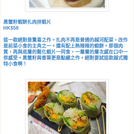
黑蟹籽蝦餅扎肉拼蝦片
HK$58
這一款絕對是驚喜之作。扎肉不再是普通的越河配菜，改作
是前菜小食的主角之一。還有配上熱辣辣的蝦餅。那個肉
質，再與底層的鬆化蝦片一同食，一層層的層次感在口中一
併感受。黑蟹籽與香葉更是點綴之作。絕對要試這款越式獨
特小食啊！