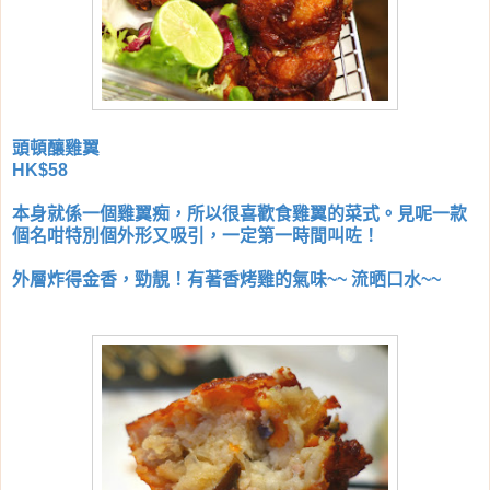
頭頓釀雞翼
HK$58
本身就係一個雞翼痴，所以很喜歡食雞翼的菜式。見呢一款
個名咁特別個外形又吸引，一定第一時間叫咗！
外層炸得金香，勁靚！有著香烤雞的氣味~~ 流晒口水~~