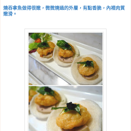
燒吞拿魚做得很嫩，微微燒過的外層，有點香脆，內裡肉質
嫩滑。