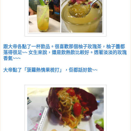
跟大帝各點了一杯飲品。很喜歡那個柚子玫瑰茶，柚子醬都
落得很足~~ 女生來說，還是飲熱飲比較好。透著淡淡的玫瑰
香氣~~~
大帝點了「菠蘿熱情果梳打」，佢都話好飲~~