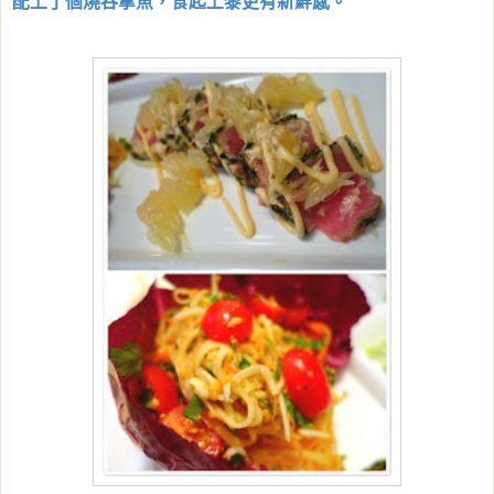
配上了個燒吞拿魚，食起上黎更有新鮮感。