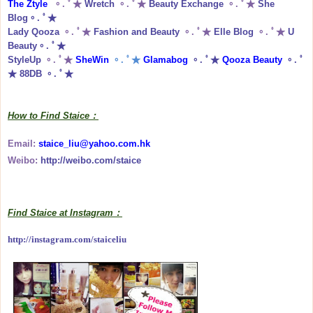
The Ztyle
。. ﾟ★
Wretch
。. ﾟ★
Beauty Exchange
。. ﾟ★
She
Blog
。. ﾟ★
Lady Qooza
。. ﾟ★
Fashion and Beauty
。. ﾟ★
Elle Blog
。. ﾟ★
U
Beauty
。. ﾟ★
StyleUp
。. ﾟ★
SheWin
。. ﾟ★
Glamabog
。. ﾟ★
Qooza Beauty
。. ﾟ
★
88DB
。. ﾟ★
How to Find Staice：
Email:
staice_liu@yahoo.com.hk
Weibo:
http://weibo.com/staice
Find Staice at Instagram：
http://instagram.com/staiceliu