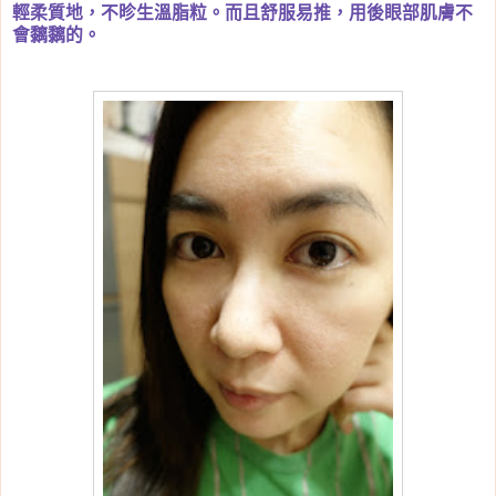
輕柔質地，不昣生溫脂粒。而且舒服易推，用後眼部肌膚不
會黐黐的。