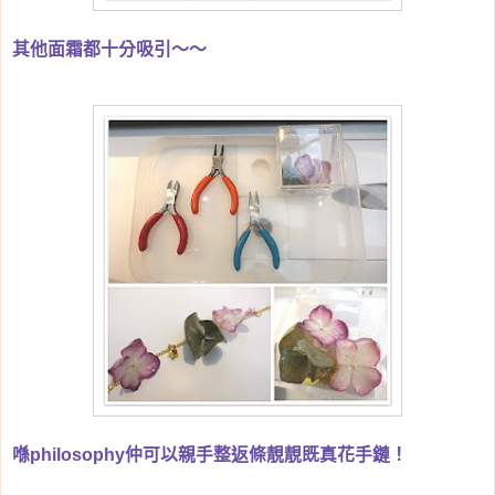
其他面霜都十分吸引～～
喺philosophy仲可以親手整返條靚靚既真花手鏈！