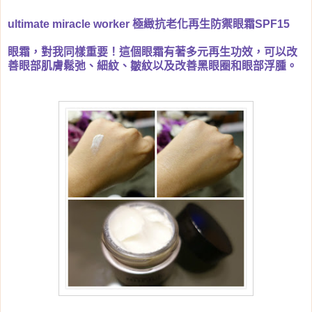
ultimate miracle worker 極緻抗老化再生防禦眼霜SPF15
眼霜，對我同樣重要！這個眼霜有著多元再生功效，可以改
善眼部肌膚鬆弛、細紋、皺紋以及改善黑眼圈和眼部浮腫。