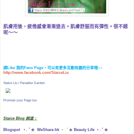
肌膚用後，疲倦感會漸漸退去。肌膚舒服而有彈性。很不錯
呢～～
請
Like
我的
Fans Page
，可以有更多互動有趣的分享哦
~~
http://www.facebook.com/StaiceLiu
Staice Liu / Paradise Garden
Promote your Page too
Staice Blog 頻道：
Blogspot
。. ﾟ★
WeShare.hk
。. ﾟ★
Beauty Life
。. ﾟ★