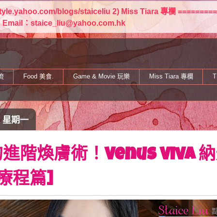
estyle.yahoo.com/blogs/staiceliu 2) Miss Tiara 專欄 
staice_liu@yahoo.com.hk
流
Food 美食.
Game & Movie 玩樂
Miss Tiara 專欄
T
日 星期一
進階煥膚術！Venus Viva 
[療程篇]