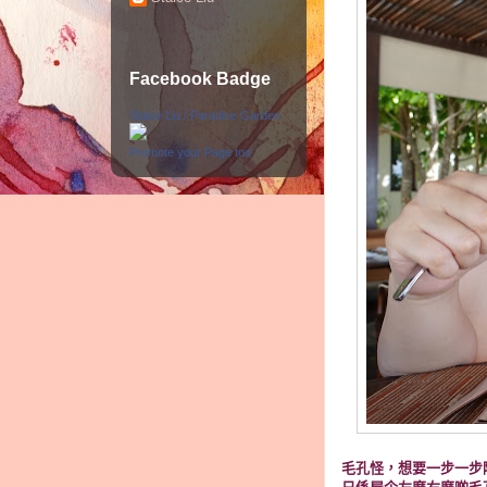
Facebook Badge
Staice Liu / Paradise Garden
Promote your Page too
毛孔怪，想要一步一步