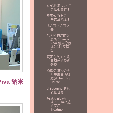
泰式地道Tea。.*
男仕都愛食！
熱狗式酒吧？！
特式酒吧店！
肌之雪。.* 雪之
美
毛孔怪的進階煥
膚術！Venus
Viva 納米分段
式射頻 [療程
篇]
真正永久。.* 效
果理想的脫毛
體驗
極緻情調的尖沙
咀美麗華西餐
廳＠The Chop
Viva 納米
House
philosophy 的抗
老化世界
補濕美白方程
式！一Take過
的家居
Treatment！