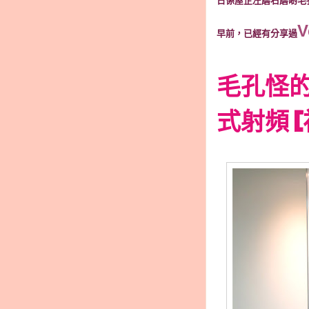
日係屋企左磨右磨啲毛孔
V
早前，已經有分享過
毛孔怪的
式射頻 