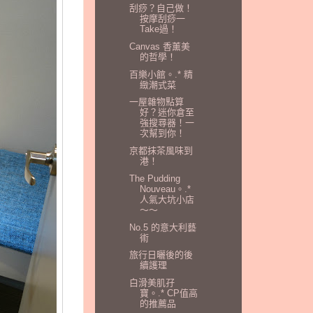
刮痧？自己做！
按摩刮痧一
Take過！
Canvas 香薰美
的哲學！
百樂小館。.* 精
緻潮式菜
一屋雜物點算
好？迷你倉至
強搜尋器！一
次幫到你！
京都抹茶風味到
港！
The Pudding
Nouveau。.*
人氣大坑小店
～～
No.5 的意大利藝
術
旅行日曬後的後
續護理
白滑美肌孖
寶。.* CP值高
的推薦品