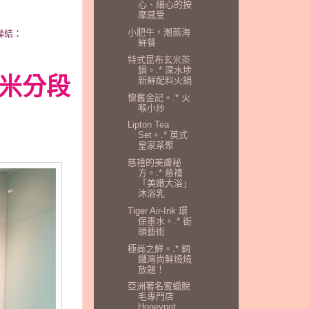
心、細心的按
摩感受
小肥牛，潮蒸海
聯結：
鮮餐
特式昆布玄米茶
鍋。.* 深水埗
新鮮配料火鍋
納米分段
懷舊金記。.* 火
喉小炒
Lipton Tea
Set。.* 英式
皇家茶聚
慈禧的美膚秘
方。.* 慈禧
「美嫩大浴」
沐浴乳
Tiger Air-Ink 環
保墨水。.* 街
頭藝術
極尚之鮮。.* 銅
鑼灣尚鮮燒燒
放題！
亞洲著名蜜蠟脫
毛專門店
Honeypot