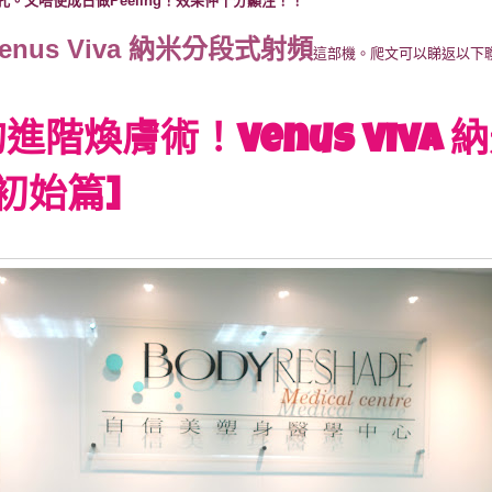
。又唔使成日做Peeling！效果仲十分顯注！！
enus Viva 納米分段式射頻
這部機。爬文可以睇返以下
進階煥膚術！Venus Viva 
[初始篇]