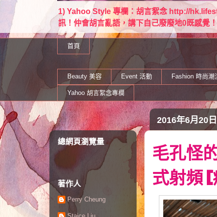
1) Yahoo Style 專欄：胡言絮念 http://hk.lif
訊！仲會胡言亂語，講下自己廢廢地0既感覺！ Email：
首頁
Beauty 美容
Event 活動
Fashion 時尚潮
Yahoo 胡言絮念專欄
2016年6月20
總網頁瀏覽量
毛孔怪的
式射頻 
著作人
Perry Cheung
Staice Liu