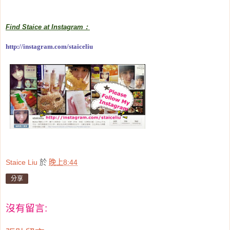
Find Staice at Instagram：
http://instagram.com/staiceliu
Staice Liu
於
晚上8:44
分享
沒有留言: