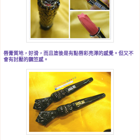
唇膏質地，好滑，而且塗後是有點唇彩亮澤的感覺。但又不
會有討壓的黐笠感。