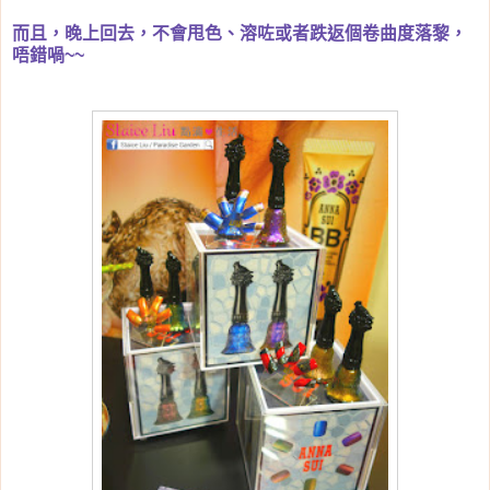
而且，晚上回去，不會甩色、溶咗或者跌返個卷曲度落黎，
唔錯喎~~