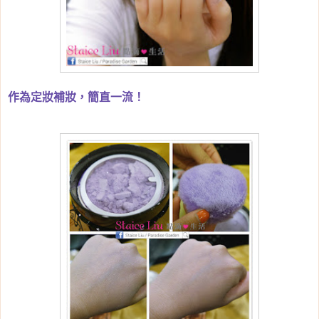
作為定妝補妝，簡直一流！