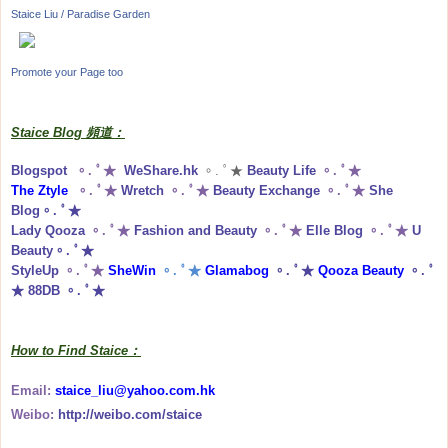
Staice Liu / Paradise Garden
Promote your Page too
Staice Blog 頻道：
Blogspot
。. ﾟ★
WeShare.hk
。. ﾟ★
Beauty Life
。. ﾟ★
The Ztyle
。. ﾟ★
Wretch
。. ﾟ★
Beauty Exchange
。. ﾟ★
She
Blog
。. ﾟ★
Lady Qooza
。. ﾟ★
Fashion and Beauty
。. ﾟ★
Elle Blog
。. ﾟ★
U
Beauty
。. ﾟ★
StyleUp
。. ﾟ★
SheWin
。. ﾟ★
Glamabog
。. ﾟ★
Qooza Beauty
。. ﾟ
★
88DB
。. ﾟ★
How to Find Staice：
Email:
staice_liu@yahoo.com.hk
Weibo:
http://weibo.com/staice