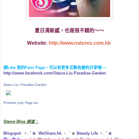
夏日清新感，也是很不錯的～～
Website:
http://www.natures.com.hk
請
Like
我的
Fans Page
，可以有更多互動有趣的分享哦
~~
http://www.facebook.com/Staice.Liu.Paradise.Garden
Staice Liu / Paradise Garden
Promote your Page too
Staice Blog 頻道：
Blogspot
。. ﾟ★
WeShare.hk
。. ﾟ★
Beauty Life
。. ﾟ★