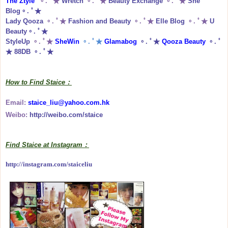
The Ztyle
。. ﾟ★
Wretch
。. ﾟ★
Beauty Exchange
。. ﾟ★
She
Blog
。. ﾟ★
Lady Qooza
。. ﾟ★
Fashion and Beauty
。. ﾟ★
Elle Blog
。. ﾟ★
U
Beauty
。. ﾟ★
StyleUp
。. ﾟ★
SheWin
。. ﾟ★
Glamabog
。. ﾟ★
Qooza Beauty
。. ﾟ
★
88DB
。. ﾟ★
How to Find Staice：
Email:
staice_liu@yahoo.com.hk
Weibo:
http://weibo.com/staice
Find Staice at Instagram：
http://instagram.com/staiceliu