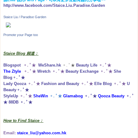
http://www.facebook.com/Staice.Liu.Paradise.Garden
Staice Liu / Paradise Garden
Promote your Page too
Staice Blog 頻道：
Blogspot
。. ﾟ★
WeShare.hk
。. ﾟ★
Beauty Life
。. ﾟ★
The Ztyle
。. ﾟ★
Wretch
。. ﾟ★
Beauty Exchange
。. ﾟ★
She
Blog
。. ﾟ★
Lady Qooza
。. ﾟ★
Fashion and Beauty
。. ﾟ★
Elle Blog
。. ﾟ★
U
Beauty
。. ﾟ★
StyleUp
。. ﾟ★
SheWin
。. ﾟ★
Glamabog
。. ﾟ★
Qooza Beauty
。. ﾟ
★
88DB
。. ﾟ★
How to Find Staice：
Email:
staice_liu@yahoo.com.hk