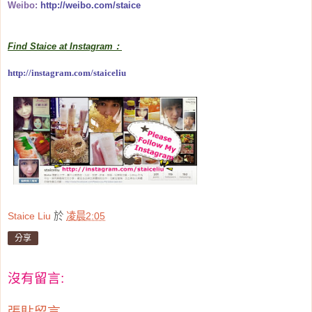
Weibo:
http://weibo.com/staice
Find Staice at Instagram：
http://instagram.com/staiceliu
Staice Liu
於
凌晨2:05
分享
沒有留言:
張貼留言