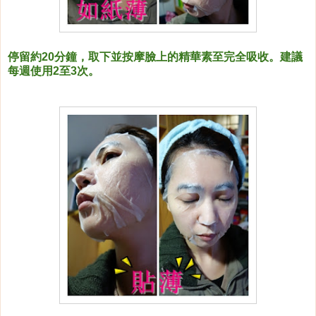
停留約
20
分鐘，取下並按摩臉上的精華素至完全吸收。建議
每週使用
2
至
3
次。