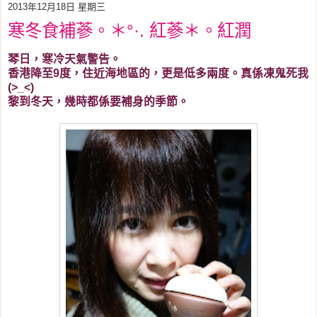
2013年12月18日 星期三
寒冬食補蔘。＊°·. 紅蔘＊。紅潤
琴日，寒冷天氣警告。
香港降至9度，住近海地區的，更是低多兩度。真係凍鬼死我
(>_<)
黎到冬天，幾時都係要補身的季節。