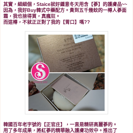
其實，細細個，Staice就好鍾意冬天用含【蔘】的護膚品~~
因為，我好Buy韓式中藥配方。貴到五千幾蚊的一樽人蔘面
霜，我也捨得買，真瘋狂。
而這樽，不就正正對了我的【胃口】嗎??
韓國百年老字號的【正官庄】，一直是精研高麗蔘的。
用了多年成果，將紅蔘的精華融入護膚功效中。推出了