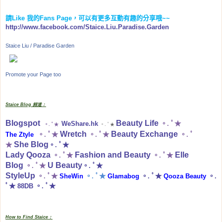
請
Like
我的
Fans Page
，可以有更多互動有趣的分享哦
~~
http://www.facebook.com/Staice.Liu.Paradise.Garden
Staice Liu / Paradise Garden
Promote your Page too
Staice Blog 頻道：
Blogspot
Beauty Life
WeShare.hk
。. ﾟ★
。. ﾟ★
。. ﾟ★
Wretch
Beauty Exchange
The Ztyle
。. ﾟ★
。. ﾟ★
。. ﾟ
She Blog
★
。. ﾟ★
Lady Qooza
Fashion and Beauty
Elle
。. ﾟ★
。. ﾟ★
Blog
U Beauty
。. ﾟ★
。. ﾟ★
StyleUp
。. ﾟ★
SheWin
。. ﾟ★
Glamabog
。. ﾟ★
Qooza Beauty
。.
ﾟ★
88DB
。. ﾟ★
How to Find Staice：