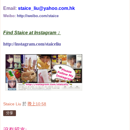
Email:
staice_liu@yahoo.com.hk
Weibo:
http://weibo.com/staice
Find Staice at Instagram：
http://instagram.com/staiceliu
Staice Liu
於
晚上10:58
分享
沒有留言: