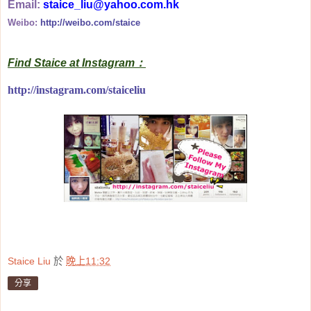
Email:
staice_liu@yahoo.com.hk
Weibo:
http://weibo.com/staice
Find Staice at Instagram：
http://instagram.com/staiceliu
Staice Liu
於
晚上11:32
分享