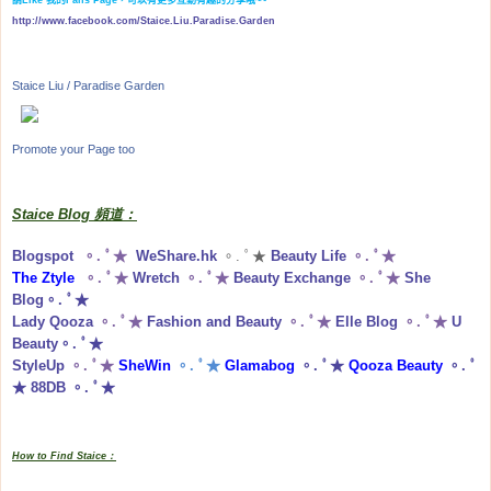
請
Like
我的
Fans Page
，可以有更多互動有趣的分享哦
~~
http://www.facebook.com/Staice.Liu.Paradise.Garden
Staice Liu / Paradise Garden
Promote your Page too
Staice Blog 頻道：
Blogspot
。. ﾟ★
WeShare.hk
。. ﾟ★
Beauty Life
。. ﾟ★
The Ztyle
。. ﾟ★
Wretch
。. ﾟ★
Beauty Exchange
。. ﾟ★
She
Blog
。. ﾟ★
Lady Qooza
。. ﾟ★
Fashion and Beauty
。. ﾟ★
Elle Blog
。. ﾟ★
U
Beauty
。. ﾟ★
StyleUp
。. ﾟ★
SheWin
。. ﾟ★
Glamabog
。. ﾟ★
Qooza Beauty
。. ﾟ
★
88DB
。. ﾟ★
How to Find Staice：