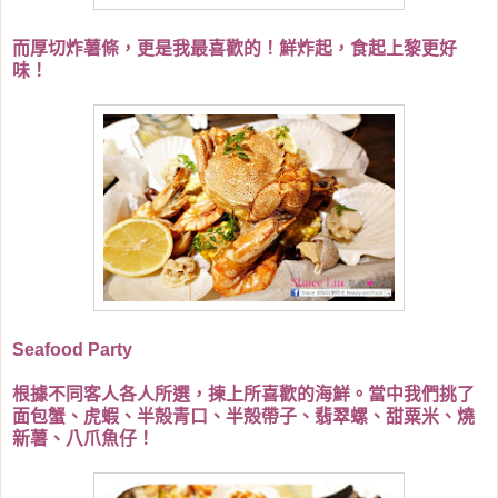
而厚切炸薯條，更是我最喜歡的！鮮炸起，食起上黎更好
味！
Seafood Party
根據不同客人各人所選，揀上所喜歡的海鮮。當中我們挑了
面包蟹、虎蝦、半殻青口、半殻帶子、翡翠螺、甜粟米、燒
新薯、八爪魚仔！