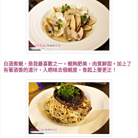
白酒煮蜆，是我最喜歡之一。蜆夠肥美，肉質鮮甜。加上了
有著酒香的湯汁，入晒味去個蜆度，食起上黎更正！