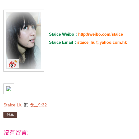
Staice Weibo
：
http://weibo.com/staice
Staice Email
：
staice_liu@yahoo.com.hk
Staice Liu
於
晚上9:32
分享
沒有留言: