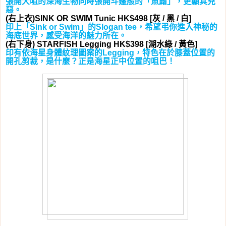
張開大咀的深海生物同時張開斗篷般的「魚鰭」，更顯其兇
惡。
右上衣
灰
黑
白
(
)SINK OR SWIM Tunic HK$498 [
/
/
]
印上「
」的
，希望弔你進入神秘的
Sink or Swim
Slogan tee
海底世界，感受海洋的魅力所在。
右下身
湖水綠
黃色
(
) STARFISH Legging HK$398 [
/
]
印有依海星身體紋理圖案的
，特色在於膝蓋位置的
Legging
開孔剪裁，是什麼？正是海星正中位置的咀巴！