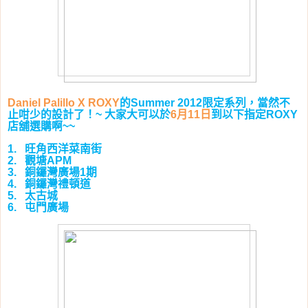
的
限定系列，當然不
Daniel Palillo X ROXY
Summer 2012
止咁少的設計了！
大家大可以於
月
日
到以下指定
~
6
11
ROXY
店舖選購啊
~~
旺角西洋菜南街
1.
觀塘
2.
APM
銅鑼灣廣場
期
3.
1
銅鑼灣禮頓道
4.
太古城
5.
屯門廣場
6.