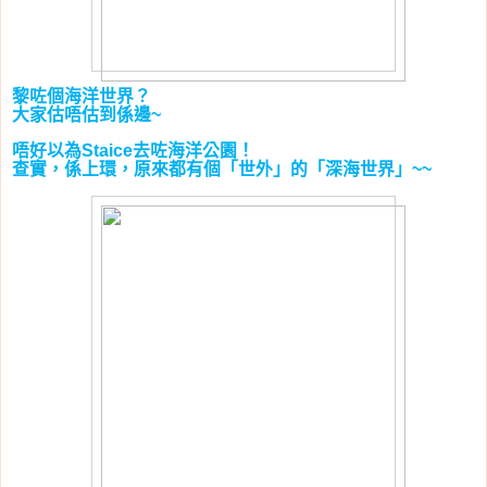
黎咗個海洋世界？
大家估唔估到係邊
~
唔好以為
去咗海洋公園！
Staice
查實，係上環，原來都有個「世外」的「深海世界」
~~