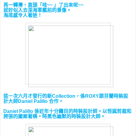
再一轉灣，直頭「哇
」了出來呢
~~
~~
就好似入去深海軍艦前的景像。
海底感令人著迷！
這一次六月才發行的新
，係
跟芬蘭時裝設
Collection
ROXY
計大師
合作。
Daniel Palillo
係近年十分矚目的時裝設計師。以怪誕剪裁和
Daniel Palillo
誇張的圖案著稱。時黑色幽默的時裝設計大師。