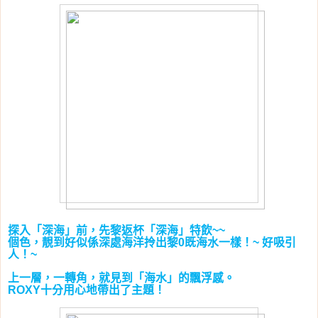
探入「深海」前，先黎返杯「深海」特飲
~~
個色，靚到好似係深處海洋拎出黎
既海水一樣！
好吸引
0
~
人！
~
上一層，一轉角，就見到「海水」的飄浮感。
十分用心地帶出了主題！
ROXY