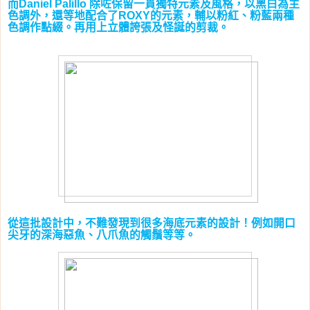
而
除咗保留一貫獨特元素及風格，以黑白為主
Daniel Palillo
色調外，還等地配合了
的元素，輔以粉紅、粉藍兩種
ROXY
色調作點綴。再用上立體誇張及怪誕的剪裁。
從這批設計中，不難發現到很多海底元素的設計！例如開口
尖牙的深海惡魚、八爪魚的觸鬚等等。