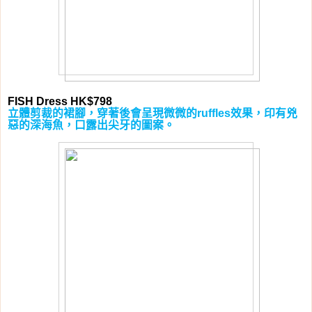
FISH Dress HK$798
立體剪裁的裙腳，穿著後會呈現微微的
效果，印有兇
ruffles
惡的深海魚，口露出尖牙的圖案。