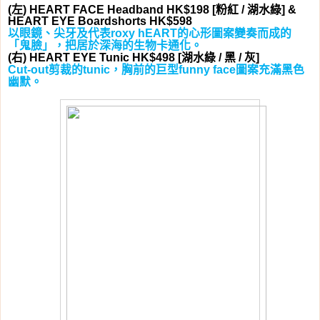
左
粉紅
湖水綠
(
) HEART FACE Headband HK$198 [
/
] &
HEART EYE Boardshorts HK$598
以眼鏡、尖牙及代表
的心形圖案變奏而成的
roxy hEART
「鬼臉」，把居於深海的生物卡通化。
右
湖水綠
黑
灰
(
) HEART EYE Tunic HK$498 [
/
/
]
剪裁的
，胸前的巨型
圖案充滿黑色
Cut-out
tunic
funny face
幽默。