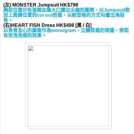
左
(
) MONSTER Jumpsuit HK$798
胸前位置印有張開血盤大口露出尖齒的圖案，以
款
Jumpsuit
加上肩膊位置的
剪裁，以較型格的方式勾畫出海惡
cut out
魚。
右
黑
白
(
)HEART FISH Dress HK$498 [
/
]
以魚骨及心形圖案作為
，立體剪裁的裙擺，穿起
monogram
有依泡泡裙的效果。