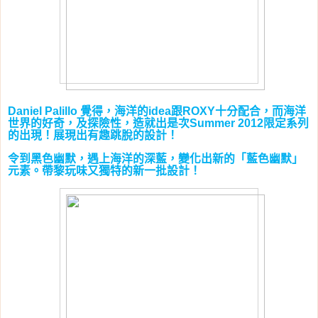
覺得，海洋的
跟
十分配合，而海洋
Daniel Palillo
idea
ROXY
世界的好奇，及探險性，造就出是次
限定系列
Summer 2012
的出現！展現出有趣跳脫的設計！
令到黑色幽默，遇上海洋的深藍，變化出新的「藍色幽默」
元素。帶黎玩味又獨特的新一批設計！