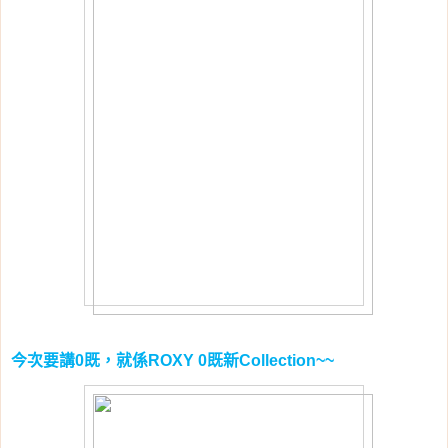
今次要講
既，就係
既新
0
ROXY 0
Collection~~