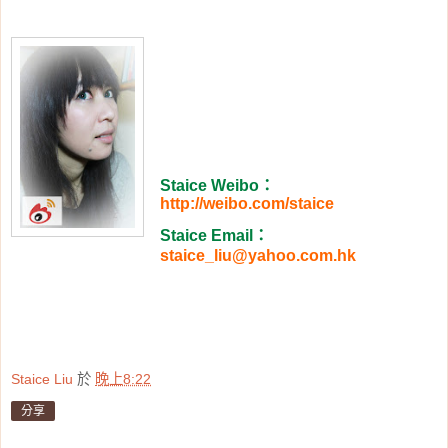
Staice Weibo
：
http://weibo.com/staice
Staice Email
：
staice_liu@yahoo.com.hk
Staice Liu
於
晚上8:22
分享