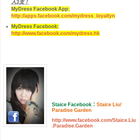
人3支！
MyDress Facebook App:
http://apps.facebook.com/mydress_loyaltyn
MyDress Facebook:
http://www.facebook.com/mydress.hk
Staice Facebook
：
Staice Liu/
Paradise Garden
http://www.facebook.com/Staice.Liu
.Paradise.Garden