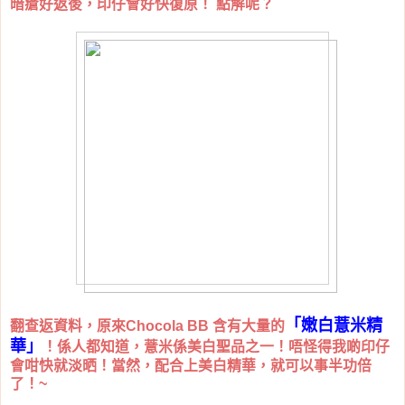
暗瘡好返後，印仔會好快復原！ 點解呢？
「嫩白薏米精
翻查返資料，原來Chocola BB 含有大量的
華」
！係人都知道，薏米係美白聖品之一！唔怪得我啲印仔
會咁快就淡晒！當然，配合上美白精華，就可以事半功倍
了！~