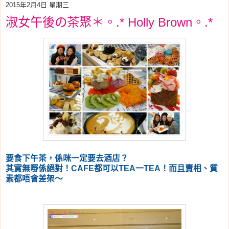
2015年2月4日 星期三
淑女午後の茶聚＊。.* Holly Brown。.*
要食下午茶，係咪一定要去酒店？
其實無嘢係絕對！CAFE都可以TEA一TEA！而且賣相、質
素都唔會差架～