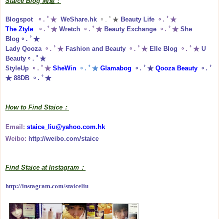
Staice Blog 頻道：
Blogspot
。. ﾟ★
WeShare.hk
。. ﾟ★
Beauty Life
。. ﾟ★
The Ztyle
。. ﾟ★
Wretch
。. ﾟ★
Beauty Exchange
。. ﾟ★
She
Blog
。. ﾟ★
Lady Qooza
。. ﾟ★
Fashion and Beauty
。. ﾟ★
Elle Blog
。. ﾟ★
U
Beauty
。. ﾟ★
StyleUp
。. ﾟ★
SheWin
。. ﾟ★
Glamabog
。. ﾟ★
Qooza Beauty
。. ﾟ
★
88DB
。. ﾟ★
How to Find Staice：
Email:
staice_liu@yahoo.com.hk
Weibo:
http://weibo.com/staice
Find Staice at Instagram：
http://instagram.com/staiceliu