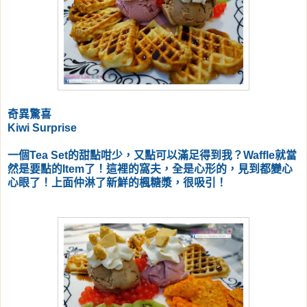
奇異驚喜
Kiwi Surprise
一個Tea Set的甜點咁少，又點可以滿足得到我？Waffle就當
然是要點的Item了！這裡的窩夫，全是心形的，見到都變心
心眼了！上面仲淋了新鮮的楓糖漿，很吸引！