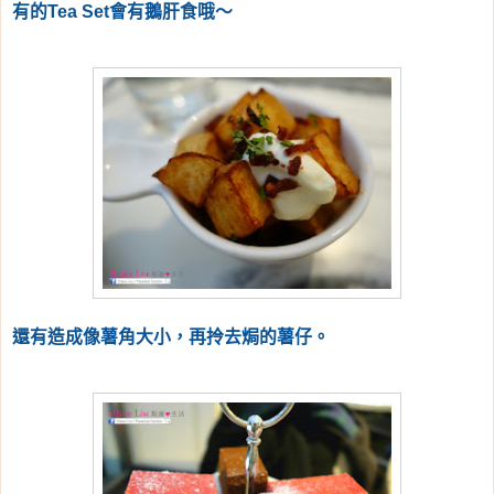
有的Tea Set會有鵝肝食哦～
還有造成像薯角大小，再拎去焗的薯仔。