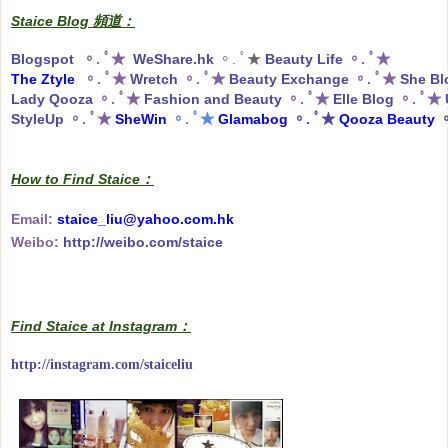
Staice Blog 頻道：
Blogspot
。. ﾟ★
WeShare.hk
。. ﾟ★
Beauty Life
。. ﾟ★
The Ztyle
。. ﾟ★
Wretch
。. ﾟ★
Beauty Exchange
。. ﾟ★
She Bl
Lady Qooza
。. ﾟ★
Fashion and Beauty
。. ﾟ★
Elle Blog
。. ﾟ★
StyleUp
。. ﾟ★
SheWin
。. ﾟ★
Glamabog
。. ﾟ★
Qooza Beauty
。
How to Find Staice：
Email:
staice_liu@yahoo.com.hk
Weibo:
http://weibo.com/staice
Find Staice at Instagram：
http://instagram.com/staiceliu