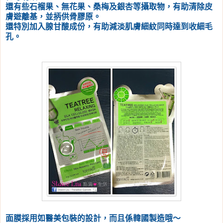
還有些石榴果、無花果、桑梅及銀杏等攝取物，有助清除皮
膚遊離基，並抦供骨膠原。
還特別加入腺甘酸成份，有助減淡肌膚細紋同時達到收細毛
孔。
面膜採用如醫美包裝的設計，而且係韓國製造哦～