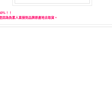
！！
50%
是因為負素人直接到品牌原產地去取貨。