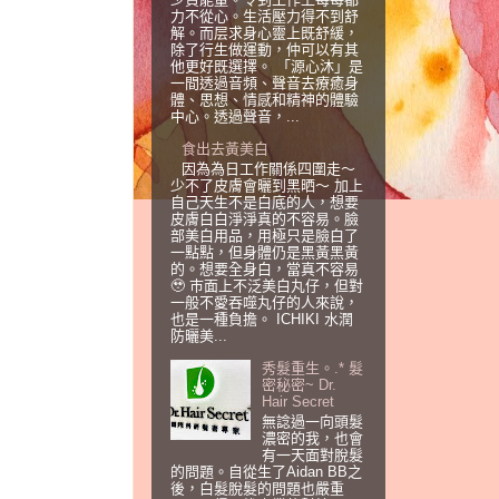
力不從心。生活壓力得不到舒
解。而层求身心靈上既舒緩，
除了行生做運動，仲可以有其
他更好既選擇。 「源心沐」是
一間透過音頻、聲音去療癒身
體、思想、情感和精神的體驗
中心。透過聲音，...
食出去黃美白
因為為日工作關係四圍走～
少不了皮膚會曬到黑晒～ 加上
自己天生不是白底的人，想要
皮膚白白淨淨真的不容易。臉
部美白用品，用極只是臉白了
一點點，但身體仍是黑黃黑黃
的。想要全身白，當真不容易
🥹 巿面上不泛美白丸仔，但對
一般不愛吞噬丸仔的人來說，
也是一種負擔。 ICHIKI 水潤
防曬美...
秀髮重生。.* 髮
密秘密~ Dr.
Hair Secret
無諗過一向頭髮
濃密的我，也會
有一天面對脫髮
的問題。自從生了Aidan BB之
後，白髮脫髮的問題也嚴重