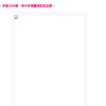
，多達
樣，有
多個醫美彩妝品牌。
1000
60