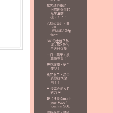
基因細胞重組，
何需創傷性的
光學治療
機？！？！
六核心設計。由
SHU
UEMURA帶給
你~~
BIO的金鐘罩防
護：眼X臉的
全天候保護
一日一蘋果，搜
尋快夾妥！
天然護理，徒手
整型！
桃花盒子，請帶
給我桃花運
吧！！
❤ 淡紫色的女性
魅力 ❤
韓式裸妝@touch
your Face *
touch in SOL
暗瘡孖寶，試過