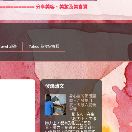
====================== 分享美容、美妝及美食資
ravel 旅遊
Yahoo 為食家專欄
發燒熱文
身心靈的頂級體
驗。.* 發掘自
我。五感六覺新
享受
都巿人，在生
活壓力上、工作
壓力上，都有形形式式既負
重、壓力。令到身心靈受到不
少負能量。令到工作上每每都