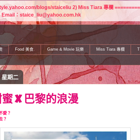
estyle.yahoo.com/blogs/staiceliu 2) Miss Tiara 專欄 
staice_liu@yahoo.com.hk
流
Food 美食.
Game & Movie 玩樂
Miss Tiara 專欄
T
日 星期二
蜜 X 巴黎的浪漫
不愛？
去？