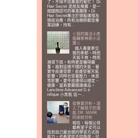
了。不得不找專業的幫忙！ Dr.
Hair Secret 是朋友推薦，是一
間國際認可的專業團隊。Dr.
Hair Secret專注於頭髮護理及
頭皮治療，所有治療師都受專
業訓練，持有...
☆我的魔法小黑
瓶轉季神奇小法
寶☆
踏入春夏季交
替的季節。時而
天氣干爽，時而
潮濕下雨。有時更是曬得嚴
重。面對這樣不穩的天氣，著
實令皮膚受罪 ! 皮膚受著天氣
影響，同時也受著壓力、休息
等影響。要令皮膚得以穩定、
健康，當真要嚴選護膚品。
Lancôme Advanced G é
nifique 小黑瓶 這一...
從專業分析。深
入了解孩子的潛
能 DR. MARK
的皮紋分析
相信，每個父母
都希望子女可以
找到自己最合適的學習方式與
能力。也希望從不同角度，可