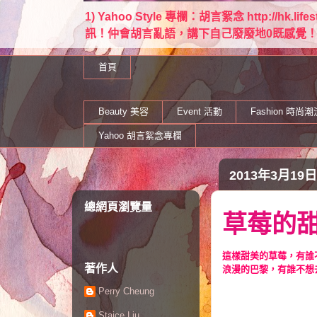
1) Yahoo Style 專欄：胡言絮念 http://hk.lif
訊！仲會胡言亂語，講下自己廢廢地0既感覺！ Email：
首頁
Beauty 美容
Event 活動
Fashion 時尚潮
Yahoo 胡言絮念專欄
2013年3月19
總網頁瀏覽量
草莓的甜
這樣甜美的草莓，有誰
浪漫的巴黎，有誰不想
著作人
Perry Cheung
Staice Liu