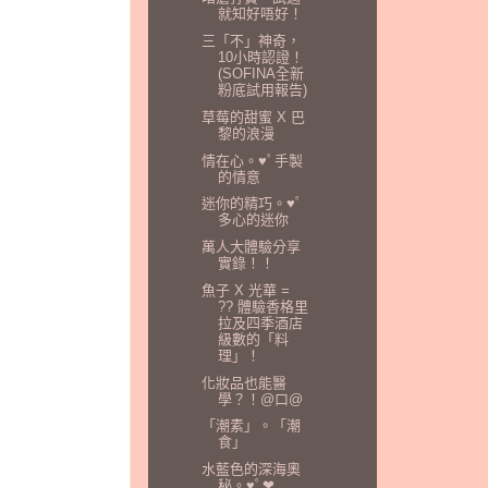
就知好唔好！
三「不」神奇，
10小時認證！
(SOFINA全新
粉底試用報告)
草莓的甜蜜 X 巴
黎的浪漫
情在心。♥ﾟ手製
的情意
迷你的精巧。♥ﾟ
多心的迷你
萬人大體驗分享
實錄！！
魚子 X 光華 =
?? 體驗香格里
拉及四季酒店
級數的「料
理」！
化妝品也能醫
學？！@口@
「潮素」。「潮
食」
水藍色的深海奧
秘。♥ﾟ❤