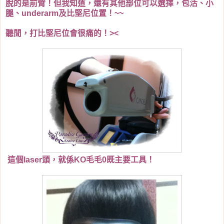
脫的是前臂！但我知道，還有其他部位可以選擇，包活、小
腿、underarm及比堅尼位置！~~
聽閒，打比堅尼位會很痛的！><
這個laser頭，就係KO毛毛0既主要工具！