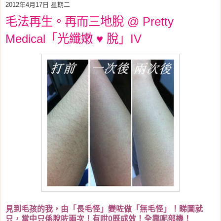
2012年4月17日 星期二
毛法再生。再而三地脫 @ Pretty
Medical「光纖嫩 ♥ 脫」IV
見到毛孩的我，由「長毛怪」變咗做「無毛怪」！睇圖就
只，當中只係脫咗兩次！有咁0既成效！全靠呢部機！