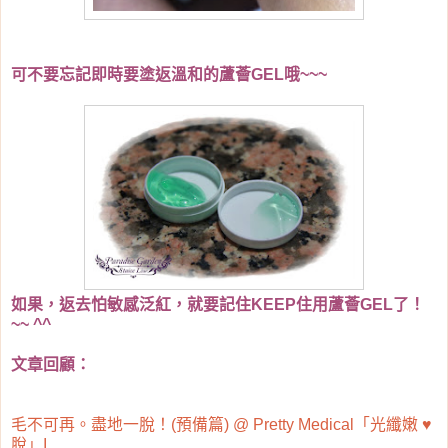
可不要忘記即時要塗返溫和的蘆薈GEL哦~~~
如果，返去怕敏感泛紅，就要記住KEEP住用蘆薈GEL了！
~~ ^^
文章回顧：
毛不可再。盡地一脫！(預備篇) @ Pretty Medical「光纖嫩 ♥
脫」I