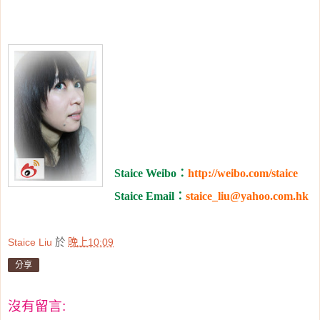
Staice Weibo
：
http://weibo.com/staice
Staice Email
：
staice_liu@yahoo.com.hk
Staice Liu
於
晚上10:09
分享
沒有留言: