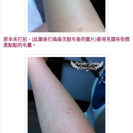
原本未打前，(此圖係打過兩次脫毛後的圖片)看得見還有些微
黑點點的毛囊。