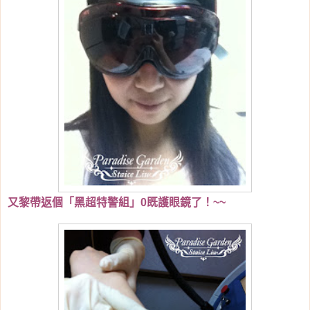
又黎帶返個「黑超特警組」0既護眼鏡了！~~