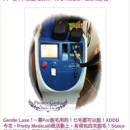
Gentle Lase！~ 專For脫毛用的！乜毛都可以脫！XDDD
今次，Pretty Medical0既活動上，有得包四次脫毛！Staice