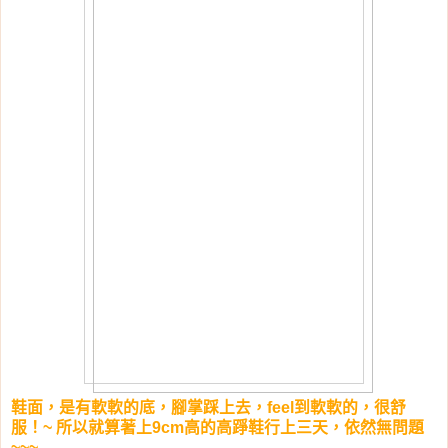
鞋面，是有軟軟的底，腳掌踩上去，feel到軟軟的，很舒
服！~ 所以就算著上9cm高的高踭鞋行上三天，依然無問題
~~~