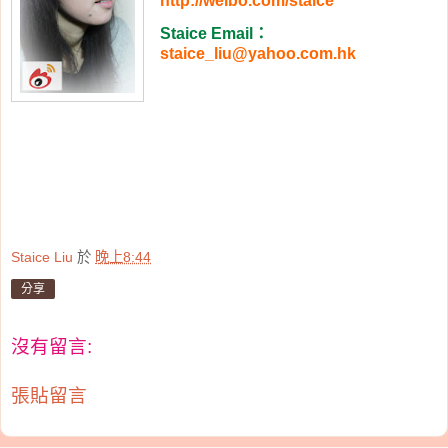
http://weibo.com/staice
Staice Email
：
staice_liu@yahoo.com.hk
Staice Liu
於
晚上8:44
分享
沒有留言:
張貼留言