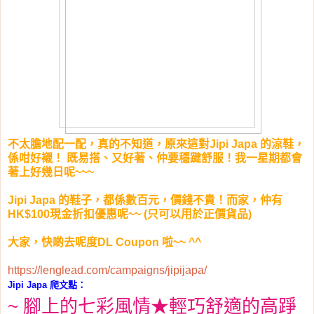
不太膽地配一配，真的不知道，原來這對Jipi Japa 的涼鞋，
係咁好襯！ 既易搭、又好著、仲要穩踺舒服！我一星期都會
著上好幾日呢~~~
Jipi Japa 的鞋子，都係數百元，價錢不貴！而家，仲有
HK$100現金折扣優惠呢~~ (只可以用於正價貨品)
大家，快啲去呢度DL Coupon 啦~~ ^^
https://lenglead.com/campaigns/jipijapa/
Jipi Japa 爬文點：
~ 腳上的七彩風情★輕巧舒適的高踭