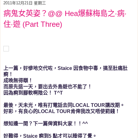
2011年12月21日 星期三
病鬼女英姿？@@ Hea爆蘇梅島之‧病‧
住‧遊 (Part Three)
上一篇，好慘地交代咗，Staice 因食物中毒，搞至肚痛肚
痾！
成晚無得瞓！
而原先這一天，要出去外島遊也不能了！
因為痾到腳軟啊陰公！ T^T
最後，天未光，唯有打電話去同LOCAL TOUR講改期。
好彩，有良心的LOCAL TOUR肯俾我改又唔使罰錢！
想知邊一間？下一篇俾資料大家！！^^
好難得，Staice 痾到5 點才可以睡得了覺。