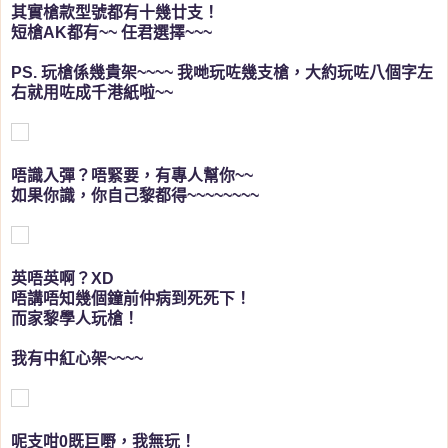
其實槍款型號都有十幾廿支！
短槍AK都有~~ 任君選擇~~~
PS. 玩槍係幾貴架~~~~ 我哋玩咗幾支槍，大約玩咗八個字左
右就用咗成千港紙啦~~
唔識入彈？唔緊要，有專人幫你~~
如果你識，你自己黎都得~~~~~~~~
英唔英啊？XD
唔講唔知幾個鐘前仲病到死死下！
而家黎學人玩槍！
我有中紅心架~~~~
呢支咁0既巨嘢，我無玩！