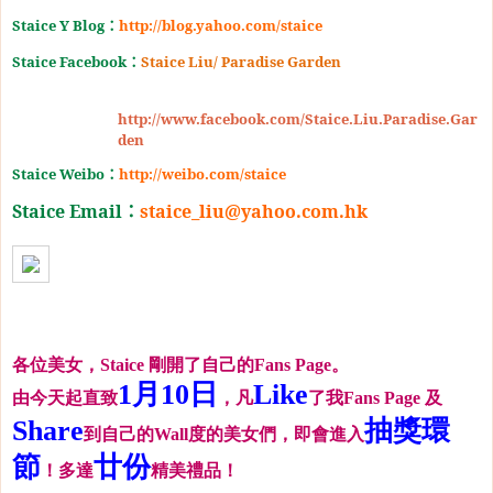
Staice Y Blog
：
http://blog.yahoo.com/staice
Staice Facebook
：
Staice Liu/ Paradise Garden
http://www.facebook.com/Staice.Liu.Paradise.Gar
den
Staice Weibo
：
http://weibo.com/staice
Staice Email
：
staice_liu@yahoo.com.hk
各位美女，Staice 剛開了自己的Fans Page。
1月10日
Like
由今天起直致
，凡
了我Fans Page 及
Share
抽獎環
到自己的Wall度的美女們，即會進入
節
廿份
！
多達
精美禮品！