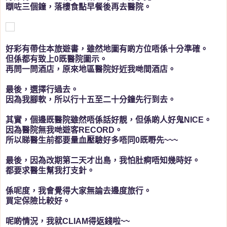
瞓咗三個鐘，落樓食點早餐後再去醫院。
好彩有帶住本旅遊書，雖然地圖有啲方位唔係十分準確。
但係都有致上0既醫院圖示。
再問一問酒店，原來地區醫院好近我哋間酒店。
最後，選擇行過去。
因為我腳軟，所以行十五至二十分鐘先行到去。
其實，個邊既醫院雖然唔係話好靚，但係啲人好鬼NICE。
因為醫院無我哋遊客RECORD。
所以睇醫生前都要量血壓驗好多唔同0既嘢先~~~
最後，因為改期第二天才出島，我怕肚痾唔知幾時好。
都要求醫生幫我打支針。
係呢度，我會覺得大家無論去邊度旅行。
買定保險比較好。
呢啲情況，我就CLIAM得返錢啦~~