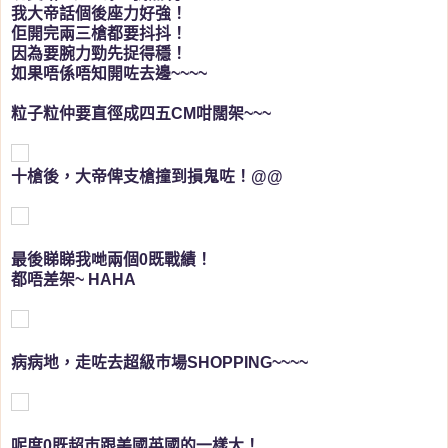
我大帝話個後座力好強！
佢開完兩三槍都要抖抖！
因為要腕力勁先捉得穩！
如果唔係唔知開咗去邊~~~~
粒子粒仲要直徑成四五CM咁闊架~~~
十槍後，大帝俾支槍撞到損鬼咗！@@
最後睇睇我哋兩個0既戰績！
都唔差架~ HAHA
病病地，走咗去超級巿場SHOPPING~~~~
呢度0既超巿跟美國英國的一樣大！