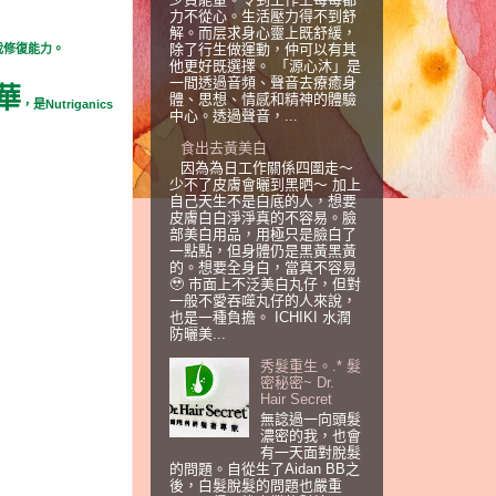
力不從心。生活壓力得不到舒
解。而层求身心靈上既舒緩，
除了行生做運動，仲可以有其
我修復能力。
他更好既選擇。 「源心沐」是
一間透過音頻、聲音去療癒身
精華
體、思想、情感和精神的體驗
，是Nutriganics
中心。透過聲音，...
食出去黃美白
因為為日工作關係四圍走～
少不了皮膚會曬到黑晒～ 加上
自己天生不是白底的人，想要
皮膚白白淨淨真的不容易。臉
部美白用品，用極只是臉白了
一點點，但身體仍是黑黃黑黃
的。想要全身白，當真不容易
🥹 巿面上不泛美白丸仔，但對
一般不愛吞噬丸仔的人來說，
也是一種負擔。 ICHIKI 水潤
防曬美...
秀髮重生。.* 髮
密秘密~ Dr.
Hair Secret
無諗過一向頭髮
濃密的我，也會
有一天面對脫髮
的問題。自從生了Aidan BB之
後，白髮脫髮的問題也嚴重