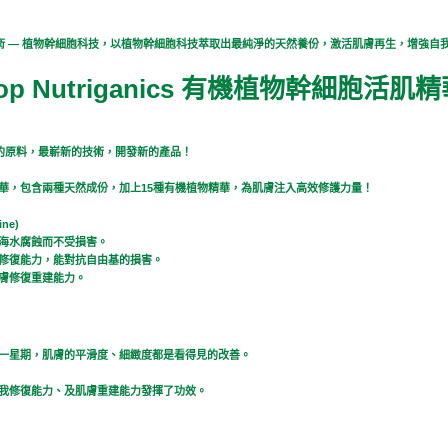
科研技術 — 植物幹細胞科技，以植物幹細胞科技萃取出最純淨的天然養份，激活肌膚再生，增強自
hop Nutriganics 有機植物幹細胞活肌
最天然的原料，最嶄新的技術，開發新的產品！
華，包含兩種天然成份，加上15種有機植物精華，為肌膚注入高效修護力量！
ne)
海水腐蝕而不受損害。
修復能力，能對抗自由基的損害。
膚修復重建能力。
一星期，肌膚的平滑度、細緻度都是看得見的改善。
我修復能力、及肌膚重建能力發揮了功效。