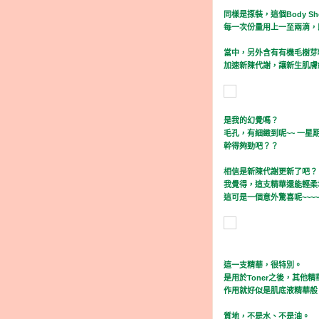
同樣是揼裝，這個Body 
每一次份量用上一至兩滴，
當中，另外含有有機毛樹芽
加速新陳代謝，讓新生肌膚
是我的幻覺嗎？
毛孔，有細緻到呢~~ 一星
幹得夠勁吧？？
相信是新陳代謝更新了吧？
我覺得，這支精華還能輕柔
這可是一個意外驚喜呢~~~~
這一支精華，很特別。
是用於Toner之後，其他
作用就好似是肌底液精華般
質地，不是水、不是油。