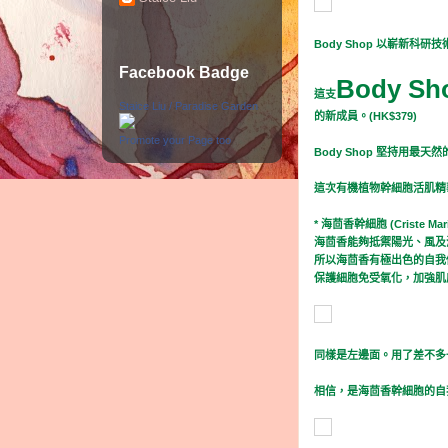
Body Shop 以嶄新
Facebook Badge
Body S
這支
Staice Liu / Paradise Garden
的新成員。(HK$379)
Promote your Page too
Body Shop 堅持用
這次有機植物幹細胞活肌精
* 海茴香幹細胞 (Criste Mari
海茴香能夠抵禦陽光、風及
所以海茴香有極出色的自我
保護細胞免受氧化，加強肌
同樣是左邊面。用了差不多
相信，是海茴香幹細胞的自