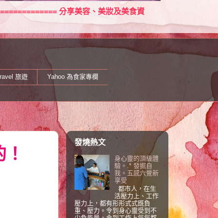
====================== 分享美容、美妝及美食資
ravel 旅遊
Yahoo 為食家專欄
發燒熱文
的！
身心靈的頂級體
驗。.* 發掘自
我。五感六覺新
享受
都巿人，在生
活壓力上、工作
壓力上，都有形形式式既負
重、壓力。令到身心靈受到不
少負能量。令到工作上每每都