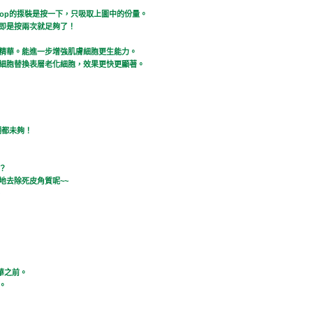
Shop的揼裝是按一下，只吸取上圖中的份量。
即是按兩次就足夠了！
精華。能進一步增強肌膚細胞更生能力。
細胞替換表層老化細胞，效果更快更顯著。
期都未夠！
？
地去除死皮角質呢~~
精華之前。
。