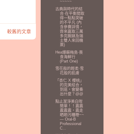
~~~~~
古典與時代的結
合‧在平衡間取
得一點點突破
的不平凡 (內
含參賽詳情，
齊來贏取三萬
較舊的文章
多完腕錶及瑞
士雙人來回機
票)
Hea爆蘇梅島‧喪
食海鮮行
(Part One)
雪花般的輕柔‧雪
花般的肌膚
「杏仁 X 櫻桃」
的完美結合，
到底，會變奏
出什麼？@@
點止潔淨美白咁
簡單！！震震
震震震，震走
晒啲污糟嘢~~
— Oral-B
Professional
C...