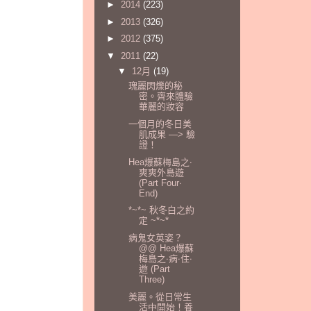
►
2014
(223)
►
2013
(326)
►
2012
(375)
▼
2011
(22)
▼
12月
(19)
瑰麗閃爍的秘
密。齊來體驗
華麗的妝容
一個月的冬日美
肌成果 —> 驗
證！
Hea爆蘇梅島之‧
爽爽外島遊
(Part Four‧
End)
*~*~ 秋冬白之約
定 ~*~*
病鬼女英姿？
@@ Hea爆蘇
梅島之‧病‧住‧
遊 (Part
Three)
美麗。從日常生
活中開始！養