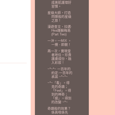
成美肌護理好
習慣。
星級大師，打造
閃爍般的星級
之旅！
漫遊查文、拉邁‧
Hea爆蘇梅島
(Part Two)
一沖。一MIX 。
一攪 - 即靚！
再一次，實現皇
者地位。珍貴
護膚成份，融
入彩妝！
~*~*~ 一百年的
約定‧一百年的
承諾 ~*~*~
~*~「看」。得
見的奇蹟；
「Feel」。得
到的神奇；
「摸」。得到
的改變 ~*~
奇蹟般的效果？
係真唔係先