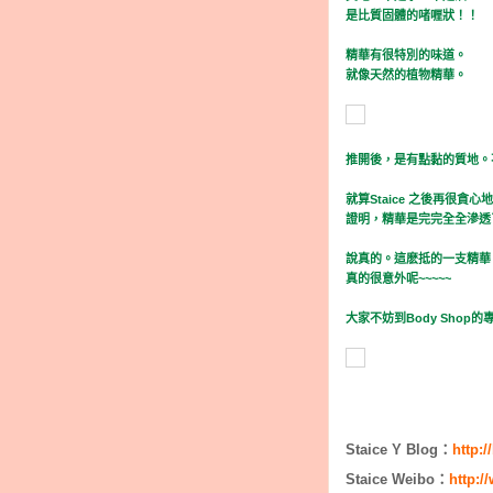
是比質固體的啫喱狀！！
精華有很特別的味道。
就像天然的植物精華。
推開後，是有點黏的質地。
就算Staice 之後再很
證明，精華是完完全全滲透了
說真的。這麽抵的一支精華
真的很意外呢~~~~~
大家不妨到Body Shop
Staice Y Blog：
http:
Staice Weibo：
http:/