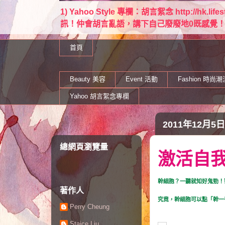
1) Yahoo Style 專欄：胡言絮念 http://hk.lif
訊！仲會胡言亂語，講下自己廢廢地0既感覺！ Email：
首頁
Beauty 美容
Event 活動
Fashion 時尚潮
Yahoo 胡言絮念專欄
2011年12月5
總網頁瀏覽量
激活自
幹細胞？一聽就知好鬼勁！
著作人
究竟，幹細胞可以點「幹一
Perry Cheung
Staice Liu