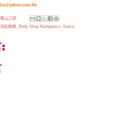
_liu@yahoo.com.hk
於
晚上7:08
活肌精華
,
Body Shop Nutriganics
,
Staice
:
言