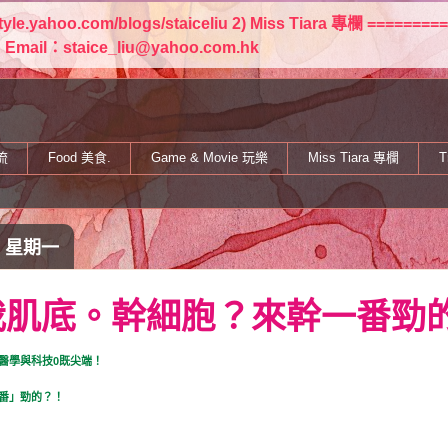
estyle.yahoo.com/blogs/staiceliu 2) Miss Tiara 專欄 
staice_liu@yahoo.com.hk
流
Food 美食.
Game & Movie 玩樂
Miss Tiara 專欄
T
日 星期一
我肌底。幹細胞？來幹一番勁
醫學與科技0既尖端！
番」勁的？！