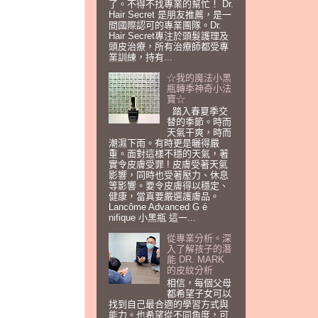
了。不得不找專業的幫忙！ Dr.
Hair Secret 是朋友推薦，是一
間國際認可的專業團隊。Dr.
Hair Secret專注於頭髮護理及
頭皮治療，所有治療師都受專
業訓練，持有...
☆我的魔法小黑
瓶轉季神奇小法
寶☆
踏入春夏季交
替的季節。時而
天氣干爽，時而
潮濕下雨。有時更是曬得嚴
重。面對這樣不穩的天氣，著
實令皮膚受罪 ! 皮膚受著天氣
影響，同時也受著壓力、休息
等影響。要令皮膚得以穩定、
健康，當真要嚴選護膚品。
Lancôme Advanced G é
nifique 小黑瓶 這一...
從專業分析。深
入了解孩子的潛
能 DR. MARK
的皮紋分析
相信，每個父母
都希望子女可以
找到自己最合適的學習方式與
能力。也希望從不同角度，可