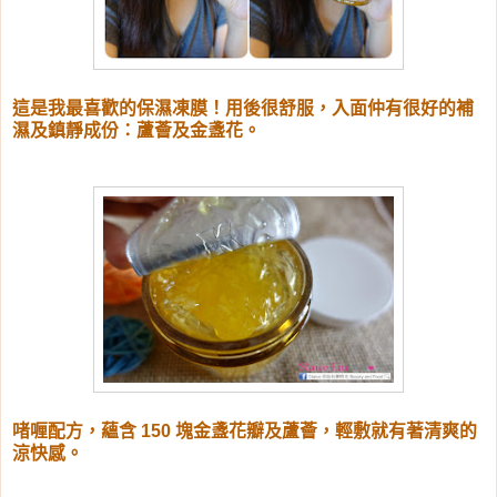
這是我最喜歡的保濕凍膜！用後很舒服，入面仲有很好的補
濕及鎮靜成份：蘆薈及金盞花。
啫喱配方，蘊含 150 塊金盞花瓣及蘆薈，輕敷就有著清爽的
涼快感。