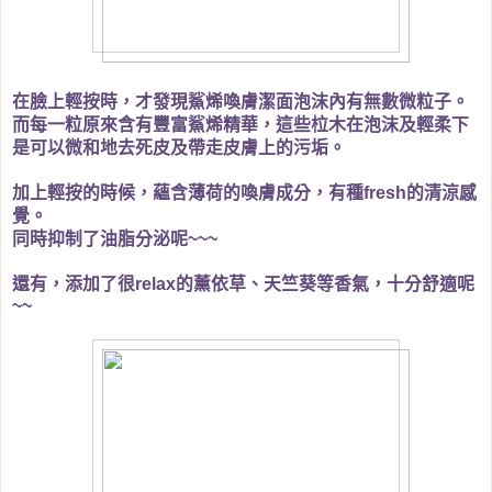
在臉上輕按時，才發現鯊烯喚膚潔面泡沫內有無數微粒子。
而每一粒原來含有豐富鯊烯精華，這些柆木在泡沫及輕柔下
是可以微和地去死皮及帶走皮膚上的污垢。
加上輕按的時候，蘊含薄荷的喚膚成分，有種
的清涼感
fresh
覺。
同時抑制了油脂分泌呢
~~~
還有，添加了很
的薰依草、天竺葵等香氣，十分舒適呢
relax
~~