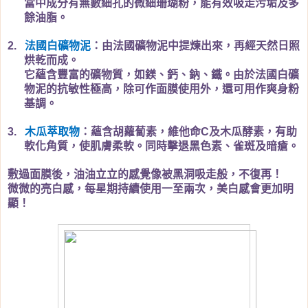
當中成分有無數細孔的微細珊瑚粉，能有效吸走污垢及多
餘油脂。
法國白礦物泥
：由法國礦物泥中提煉出來，再經天然日照
2.
烘乾而成。
它蘊含豐富的礦物質，如鎂、鈣、鈉、鐵。由於法國白礦
物泥的抗敏性極高，除可作面膜使用外，還可用作爽身粉
基調。
木瓜萃取物
：蘊含胡蘿蔔素，維他命
及木瓜酵素，有助
3.
C
軟化角質，使肌膚柔軟。同時擊退黑色素、雀斑及暗瘡。
敷過面膜後，油油立立的感覺像被黑洞吸走般，不復再！
微微的亮白感，每星期持續使用一至兩次，美白感會更加明
顯！