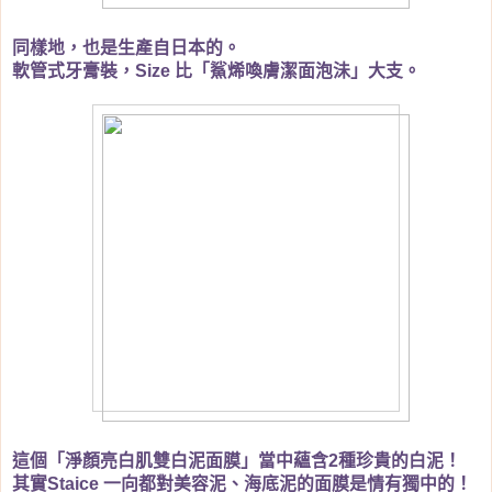
同樣地，也是生產自日本的。
軟管式牙膏裝，
比「鯊烯喚膚潔面泡沬」大支。
Size
這個「淨顏亮白肌雙白泥面膜」當中蘊含
種珍貴的白泥！
2
其實
一向都對美容泥、海底泥的面膜是情有獨中的！
Staice