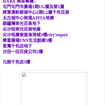
HABA
美容專櫃：
屯門屯門市廣場
1
期
UG
層及第
1
層
將軍澳新都城中心
2
期
L2
層千色百貨
太古城中心商埸
APITA
地庫
銅鑼灣崇光百貨地下
尖沙咀崇光百貨地庫
尖沙咀廣東道海港城
3
樓
city'super
樂富廣場
UNY
生活創庫
3
樓
荃灣千色店地下
沙田一田百貨公司
2
樓
元朗千色店
3
樓