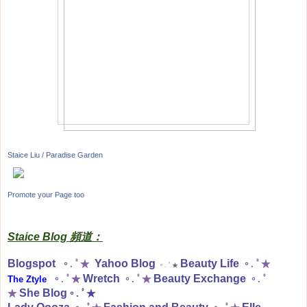
Staice Liu / Paradise Garden
Promote your Page too
Staice Blog 頻道：
Blogspot
Yahoo Blog
Beauty Life
。. ﾟ★
。. ﾟ★
。. ﾟ★
Wretch
Beauty Exchange
The Ztyle
。. ﾟ★
。. ﾟ★
。. ﾟ
She Blog
★
。. ﾟ★