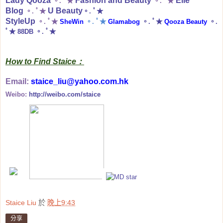
Lady Qooza
Fashion and Beauty
Elle
。. ﾟ★
。. ﾟ★
Blog
U Beauty
。. ﾟ★
。. ﾟ★
StyleUp
。. ﾟ★
SheWin
。. ﾟ★
Glamabog
。. ﾟ★
Qooza Beauty
。.
ﾟ★
88DB
。. ﾟ★
How to Find Staice：
Email:
staice_liu@yahoo.com.hk
Weibo:
http://weibo.com/staice
Staice Liu
於
晚上9:43
分享