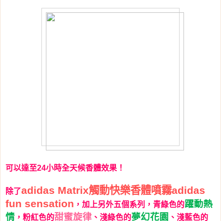
可以達至
小時全天候香體效果！
24
觸動快樂香體噴霧
adidas Matrix
adidas
除了
躍動熱
fun sensation
，加上另外五個系列，青綠色的
情
甜蜜旋律
夢幻花園
，粉紅色的
、淺綠色的
、淺藍色的