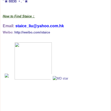
ﾟ★
88DB
。. ﾟ★
How to Find Staice：
Email:
staice_liu@yahoo.com.hk
Weibo:
http://weibo.com/staice