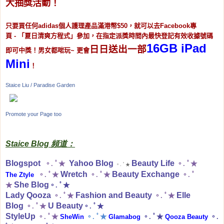
大抽獎活動！
只要買任何
adidas
個人護理產品滿港幣
$50
，就可以去
Facebook
專
頁
-
「夏日清爽方程式」參加，在指定派獎時間內最快登記有效收據號碼
16GB iPad
日日送出一部
即可中獎！男女都啱玩
~
更會
Mini
！
Staice Liu / Paradise Garden
Promote your Page too
Staice Blog 頻道：
Blogspot
Yahoo Blog
Beauty Life
。. ﾟ★
。. ﾟ★
。. ﾟ★
Wretch
Beauty Exchange
The Ztyle
。. ﾟ★
。. ﾟ★
。. ﾟ
She Blog
★
。. ﾟ★
Lady Qooza
Fashion and Beauty
Elle
。. ﾟ★
。. ﾟ★
Blog
U Beauty
。. ﾟ★
。. ﾟ★
StyleUp
。. ﾟ★
SheWin
。. ﾟ★
Glamabog
。. ﾟ★
Qooza Beauty
。.