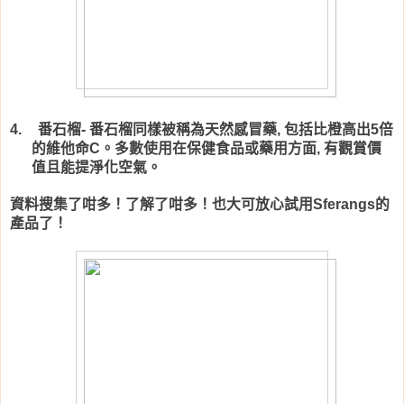
番石榴
番石榴同樣被稱為天然感冒藥
包括比橙高出
倍
4.
-
,
5
的維他命
。多數使用在保健食品或藥用方面
有觀賞價
C
,
值且能提淨化空氣。
資料搜集了咁多！了解了咁多！也大可放心試用
的
Sferangs
產品了！