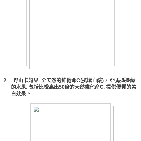
野山卡姆果
全天然的維他命
抗壞血酸
，
亞馬遜邊緣
2.
-
C(
)
的水果
包括比橙高出
倍的天然維他命
提供優質的美
,
50
C,
白效果。