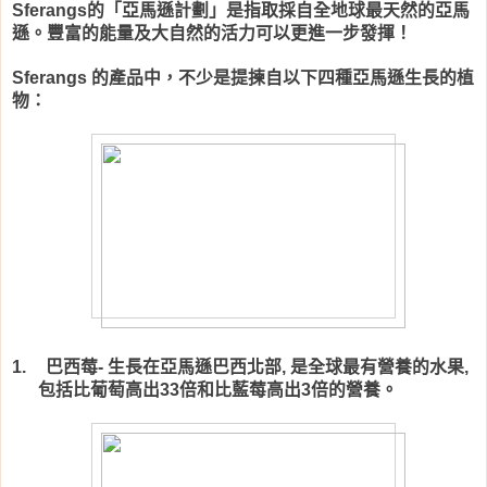
的「亞馬遜計劃」是指取採自全地球最天然的亞馬
Sferangs
遜。豐富的能量及大自然的活力可以更進一步發揮！
的產品中，不少是提揀自以下四種亞馬遜生長的植
Sferangs
物：
巴西莓
生長在亞馬遜巴西北部
是全球最有營養的水果
1.
-
,
,
包括比葡萄高出
倍和比藍莓高出
倍的營養。
33
3