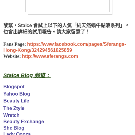
黎緊，
會試上以下的人氣「純天然蝸牛黏液系列」。
Staice
也會出詳細的試用報告。請大家留意了！
Fans Page:
https://www.facebook.com/pages/Sferangs-
Hong-Kong/324294561025859
Website:
http://www.sferangs.com
Staice Blog 頻道：
Blogspot
Yahoo Blog
Beauty Life
The Ztyle
Wretch
Beauty Exchange
She Blog
Lady Qooza