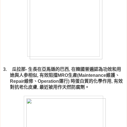
瓜拉那
生長在亞馬遜的巴西
在韓國普遍認為功效和用
3.
-
,
途與人参相似
有效阻擋
生產
維護、
,
MRO
(Maintenance
維修、
運行
時蛋白質的化學作用
有效
Repair
Operation
)
,
對抗老化皮膚
最近被用作天然防腐劑。
,