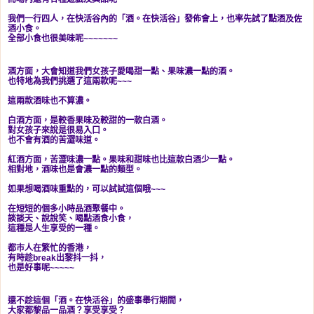
我們一行四人，在快活谷內的「酒。在快活谷」發佈會上，也率先試了點酒及佐
酒小食。
全部小食也很美味呢~~~~~~~
酒方面，大會知道我們女孩子愛喝甜一點、果味濃一點的酒。
也特地為我們挑選了這兩款呢~~~
這兩款酒味也不算濃。
白酒方面，是較香果味及較甜的一款白酒。
對女孩子來說是很易入口。
也不會有酒的苦澀味道。
紅酒方面，苦澀味濃一點。果味和甜味也比這款白酒少一點。
相對地，酒味也是會濃一點的類型。
如果想喝酒味重點的，可以試試這個哦~~~
在短短的個多小時品酒聚餐中。
談談天、說說笑、喝點酒食小食，
這種是人生享受的一種。
都巿人在繁忙的香港，
有時趁break出黎抖一抖，
也是好事呢~~~~~
還不趁這個「酒。在快活谷」的盛事舉行期間，
大家都黎品一品酒？享受享受？