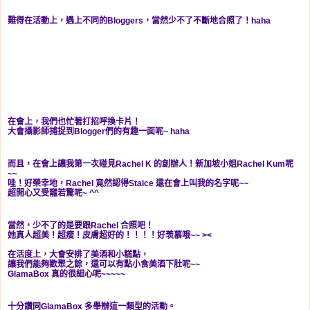
難得在活動上，遇上不同的Bloggers，當然少不了不斷地合照了！haha
在會上，我們也忙著打招呼換卡片！
大會攝影師捕捉到Blogger們的有趣一面呢~ haha
而且，在會上讓我第一次碰見Rachel K 的創辦人！新加坡小姐Rachel Kum呢
~~
哇！好榮幸地，Rachel 竟然認得Staice 還在會上叫我的名字呢~~
超開心又受竉若驚呢~ ^^
當然，少不了的是要跟Rachel 合照吧！
她真人超美！超瘦！皮膚超好的！！！！好羡慕哦~~ ><
在活度上，大會安排了美酒和小糕點，
讓我們能夠歡聚之餘，還可以有點小食美酒下肚呢~~
GlamaBox 真的很細心呢~~~~~
十分讚同GlamaBox 多舉辦這一類型的活動。