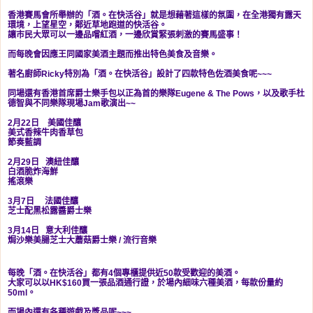
香港賽馬會所舉辦的「酒。在快活谷」就是想藉著這樣的氛圍，在全港獨有露天
環境，上望星空，鄰近草地跑道的快活谷。
讓巿民大眾可以一邊品嚐紅酒，一邊欣賞緊張刺激的賽馬盛事！
而每晚會因應王同國家美酒主題而推出特色美食及音樂。
著名廚師Ricky特別為「酒。在快活谷」設計了四款特色佐酒美食呢~~~
同場還有香港首席爵士樂手包以正為首的樂隊Eugene & The Pows，以及歌手杜
德智與不同樂隊現場Jam歌演出~~
2月22日 美國佳釀
美式香辣牛肉香草包
節奏藍調
2月29日 澳紐佳釀
白酒脆炸海鮮
搖滾樂
3月7日 法國佳釀
芝士配黑松露醬
爵士樂
3月14日 意大利佳釀
焗沙樂美腸芝士大蘑菇
爵士樂 / 流行音樂
每晚「酒。在快活谷」都有4個專櫃提供近50款受歡迎的美酒。
大家可以以HK$160買一張品酒通行證，於場內細味六種美酒，每款份量約
50ml。
而場內還有各種遊戲及獎品呢~~~