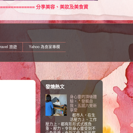
====================== 分享美容、美妝及美食資
ravel 旅遊
Yahoo 為食家專欄
發燒熱文
身心靈的頂級體
驗。.* 發掘自
我。五感六覺新
享受
都巿人，在生
活壓力上、工作
壓力上，都有形形式式既負
重、壓力。令到身心靈受到不
少負能量。令到工作上每每都