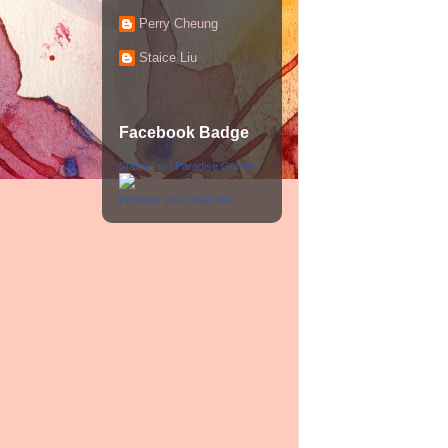
Perry Cheung
Staice Liu
Facebook Badge
Staice Liu / Paradise Garden
Promote your Page too