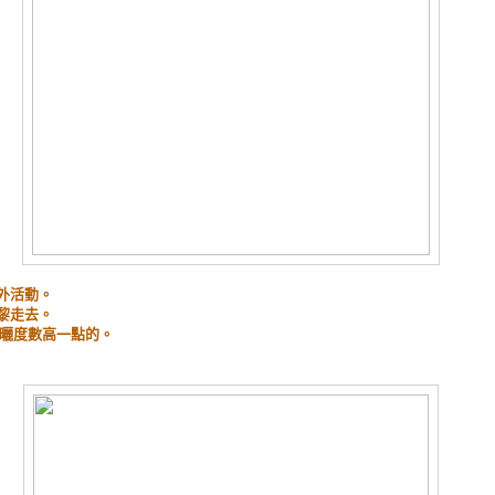
外活動。
黎走去。
上防曬度數高一點的。