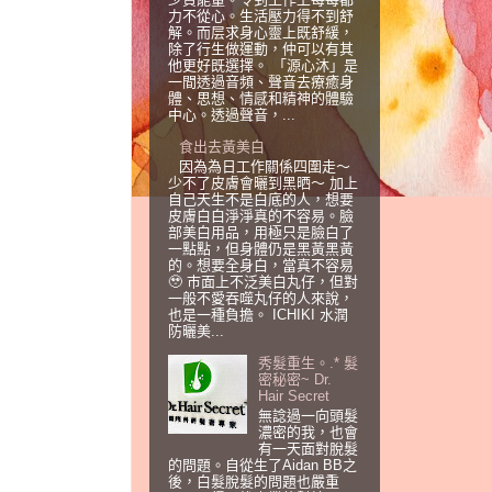
力不從心。生活壓力得不到舒
解。而层求身心靈上既舒緩，
除了行生做運動，仲可以有其
他更好既選擇。 「源心沐」是
一間透過音頻、聲音去療癒身
體、思想、情感和精神的體驗
中心。透過聲音，...
食出去黃美白
因為為日工作關係四圍走～
少不了皮膚會曬到黑晒～ 加上
自己天生不是白底的人，想要
皮膚白白淨淨真的不容易。臉
部美白用品，用極只是臉白了
一點點，但身體仍是黑黃黑黃
的。想要全身白，當真不容易
🥹 巿面上不泛美白丸仔，但對
一般不愛吞噬丸仔的人來說，
也是一種負擔。 ICHIKI 水潤
防曬美...
秀髮重生。.* 髮
密秘密~ Dr.
Hair Secret
無諗過一向頭髮
濃密的我，也會
有一天面對脫髮
的問題。自從生了Aidan BB之
後，白髮脫髮的問題也嚴重