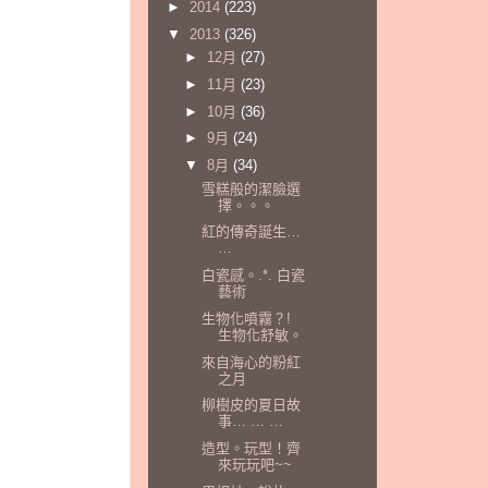
►
2014
(223)
▼
2013
(326)
►
12月
(27)
►
11月
(23)
►
10月
(36)
►
9月
(24)
▼
8月
(34)
雪糕般的潔臉選
擇。。。
紅的傳奇誕生…
…
白瓷感。.*. 白瓷
藝術
生物化噴霧？!
生物化舒敏。
來自海心的粉紅
之月
柳樹皮的夏日故
事… … …
造型。玩型！齊
來玩玩吧~~