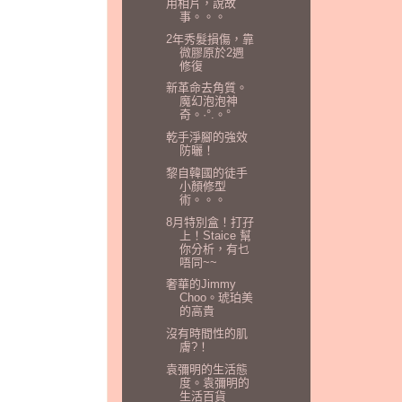
用相片，說故
事。。。
2年秀髮損傷，靠
微膠原於2週
修復
新革命去角質。
魔幻泡泡神
奇。·°.。°
乾手淨腳的強效
防曬！
黎自韓國的徒手
小顏修型
術。。。
8月特別盒！打孖
上！Staice 幫
你分析，有乜
唔同~~
奢華的Jimmy
Choo。琥珀美
的高貴
沒有時間性的肌
膚?！
袁彌明的生活態
度。袁彌明的
生活百貨