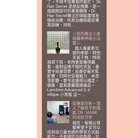
了。不得不找專業的幫忙！ Dr.
Hair Secret 是朋友推薦，是一
間國際認可的專業團隊。Dr.
Hair Secret專注於頭髮護理及
頭皮治療，所有治療師都受專
業訓練，持有...
☆我的魔法小黑
瓶轉季神奇小法
寶☆
踏入春夏季交
替的季節。時而
天氣干爽，時而
潮濕下雨。有時更是曬得嚴
重。面對這樣不穩的天氣，著
實令皮膚受罪 ! 皮膚受著天氣
影響，同時也受著壓力、休息
等影響。要令皮膚得以穩定、
健康，當真要嚴選護膚品。
Lancôme Advanced G é
nifique 小黑瓶 這一...
從專業分析。深
入了解孩子的潛
能 DR. MARK
的皮紋分析
相信，每個父母
都希望子女可以
找到自己最合適的學習方式與
能力。也希望從不同角度，可