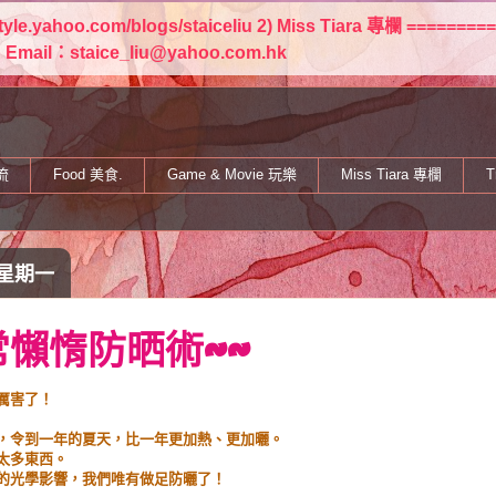
estyle.yahoo.com/blogs/staiceliu 2) Miss Tiara 專欄 
staice_liu@yahoo.com.hk
流
Food 美食.
Game & Movie 玩樂
Miss Tiara 專欄
T
 星期一
常懶惰防晒術~~
厲害了！
，令到一年的夏天，比一年更加熱、更加曬。
太多東西。
的光學影響，我們唯有做足防曬了！