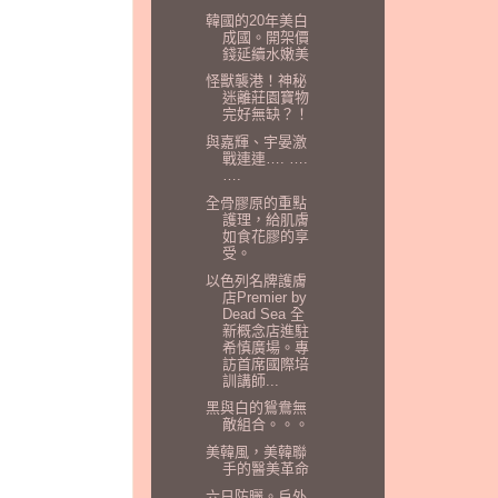
韓國的20年美白
成國。開架價
錢延續水嫩美
怪獸襲港！神秘
迷離莊園寶物
完好無缺？！
與嘉輝、宇晏激
戰連連…. ….
….
全骨膠原的重點
護理，給肌膚
如食花膠的享
受。
以色列名牌護膚
店Premier by
Dead Sea 全
新概念店進駐
希慎廣場。專
訪首席國際培
訓講師...
黑與白的鴛鴦無
敵組合。。。
美韓風，美韓聯
手的醫美革命
六日防曬。戶外