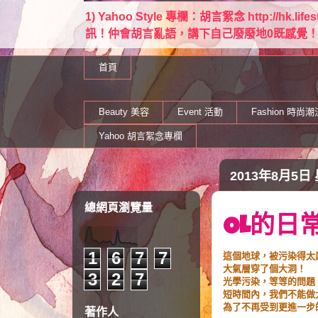
1) Yahoo Style 專欄：胡言絮念 http://hk.lif
訊！仲會胡言亂語，講下自己廢廢地0既感覺！ Email：
首頁
Beauty 美容
Event 活動
Fashion 時尚潮
Yahoo 胡言絮念專欄
2013年8月5日
總網頁瀏覽量
OL的日
1
6
7
7
這個地球，被污染得太
大氣層穿了個大洞！
3
2
7
光學污染，等等的問題
短時間內，我們不能做
為了不再受到更進一步
著作人