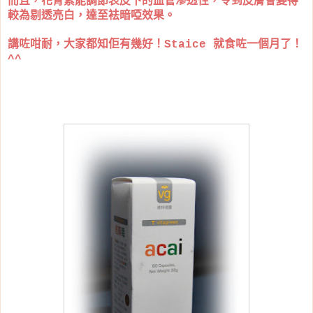
而且，花青素能調節表皮下的血管滲透性，令到皮膚會變得
較為剔透亮白，達至袪暗啞效果。
講咗咁耐，大家都知佢有幾好！Staice 就食咗一個月了！
^^