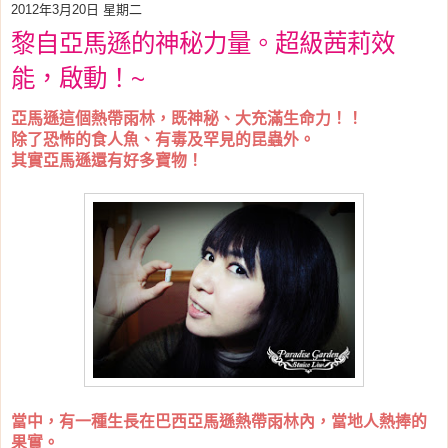
2012年3月20日 星期二
黎自亞馬遜的神秘力量。超級茜莉效
能，啟動！~
亞馬遜這個熱帶雨林，既神秘、大充滿生命力！！
除了恐怖的食人魚、有毒及罕見的昆蟲外。
其實
亞馬遜還有好多寶物！
當中，有一種生長在巴西
亞馬遜熱帶雨林內，當地人熱捧的
果實。