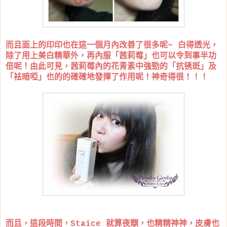
而且面上的印印也在這一個月內改善了很多呢~ 白得透光，
除了用上美白精華外，再內服「茜莉莓」也可以令到事半功
倍呢！由此可見，茜莉莓內的花青素中強勁的「抗锈斑」及
「袪暗啞」也的的確確地發揮了作用呢！神奇得很！！！
而且，這段時間，Staice 就算夜瞓，也精精神神，皮膚也